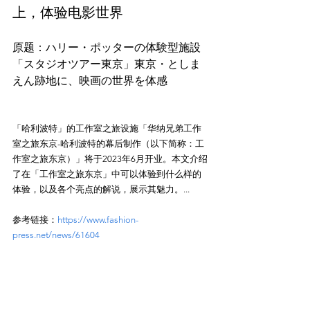
上，体验电影世界
原题：ハリー・ポッターの体験型施設
「スタジオツアー東京」東京・としま
えん跡地に、映画の世界を体感
「哈利波特」的工作室之旅设施「华纳兄弟工作
室之旅东京-哈利波特的幕后制作（以下简称：工
作室之旅东京）」将于2023年6月开业。本文介绍
了在「工作室之旅东京」中可以体验到什么样的
体验，以及各个亮点的解说，展示其魅力。...
参考链接：
https://www.fashion-
press.net/news/61604