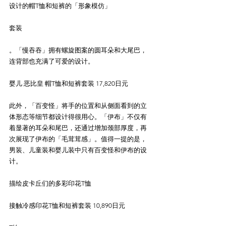
设计的帽T恤和短裤的「形象模仿」
套装
。「慢吞吞」拥有螺旋图案的圆耳朵和大尾巴，
连背部也充满了可爱的设计。
婴儿 恶比皇 帽T恤和短裤套装 17,820日元
此外，「百变怪」将手的位置和从侧面看到的立
体形态等细节都设计得很用心。「伊布」不仅有
着显著的耳朵和尾巴，还通过增加颈部厚度，再
次展现了伊布的「毛茸茸感」。值得一提的是，
男装、儿童装和婴儿装中只有百变怪和伊布的设
计。
描绘皮卡丘们的多彩印花T恤
接触冷感印花T恤和短裤套装 10,890日元