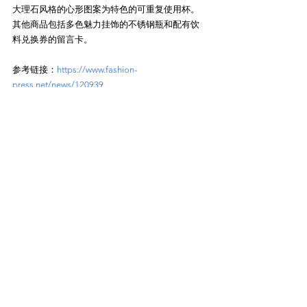
大理石风格的心形图案为特色的可重复使用杯。
其他商品包括多色魅力挂饰的不锈钢瓶和配有饮
料兑换券的留言卡。
参考链接：
https://www.fashion-
press.net/news/120939
音乐剧《迪士尼小熊维尼》将在
全国10个城市首演，由乔纳森·洛
克菲勒担任导演
原题：ミュージカル『ディズニー くま
のプーさん』全国10都市で日本初演、
演出はジョナサン・ロックフェラー