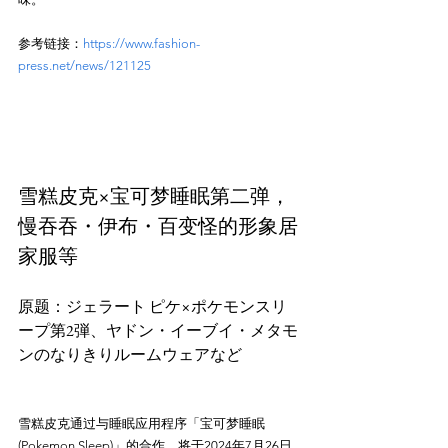
参考链接：
https://www.fashion-
press.net/news/121125
雪糕皮克×宝可梦睡眠第二弹，
慢吞吞・伊布・百变怪的形象居
家服等
原题：ジェラート ピケ×ポケモンスリ
ープ第2弾、ヤドン・イーブイ・メタモ
ンのなりきりルームウェアなど
雪糕皮克通过与睡眠应用程序「宝可梦睡眠
(Pokemon Sleep)」的合作，将于2024年7月26日