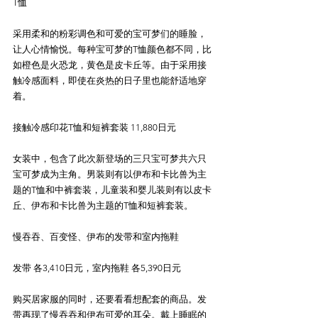
T恤
采用柔和的粉彩调色和可爱的宝可梦们的睡脸，
让人心情愉悦。每种宝可梦的T恤颜色都不同，比
如橙色是火恐龙，黄色是皮卡丘等。由于采用接
触冷感面料，即使在炎热的日子里也能舒适地穿
着。
接触冷感印花T恤和短裤套装 11,880日元
女装中，包含了此次新登场的三只宝可梦共六只
宝可梦成为主角。男装则有以伊布和卡比兽为主
题的T恤和中裤套装，儿童装和婴儿装则有以皮卡
丘、伊布和卡比兽为主题的T恤和短裤套装。
慢吞吞、百变怪、伊布的发带和室内拖鞋
发带 各3,410日元，室内拖鞋 各5,390日元
购买居家服的同时，还要看看想配套的商品。发
带再现了慢吞吞和伊布可爱的耳朵。戴上睡眠的