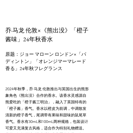
乔·马龙 伦敦×《熊出没》「橙子
酱味」24年秋香水
原题：ジョー マローン ロンドン×「パ
ディントン」「オレンジマーマレード
香る」24年秋フレグランス
2024年秋季，乔·马龙 伦敦推出与英国出生的熊形
象角色《熊出没》合作的香水。该香水灵感源自
熊爱吃的「橙子酱三明治」，融入了英国特有的
「橙子酱」香气。香水以橙皮为前调，中调散发
清新的橙子香气，尾调带有果味和甜味的鼠尾草
香气。香水有30mL和100mL两种规格，包装设计
可爱又充满复古风格，适合作为特别礼物赠送。