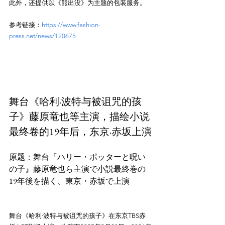
此外，还提供以《熊出没》为主题的包装服务。
参考链接：
https://www.fashion-
press.net/news/120675
舞台《哈利·波特与被诅咒的孩
子》藤原⻯也等主演，描绘小说
最终卷的19年后，东京·赤坂上演
原题：舞台『ハリー・ポッターと呪い
の子』藤原⻯也ら主演で小説最終巻の
19年後を描く、東京・赤坂で上演
舞台《哈利·波特与被诅咒的孩子》在东京TBS赤