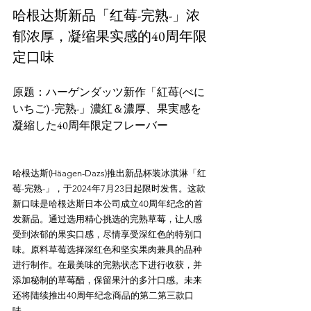
哈根达斯新品「红莓-完熟-」浓
郁浓厚，凝缩果实感的40周年限
定口味
原题：ハーゲンダッツ新作「紅苺(べに
いちご) -完熟-」濃紅＆濃厚、果実感を
凝縮した40周年限定フレーバー
哈根达斯(Häagen-Dazs)推出新品杯装冰淇淋「红
莓-完熟-」，于2024年7月23日起限时发售。这款
新口味是哈根达斯日本公司成立40周年纪念的首
发新品。通过选用精心挑选的完熟草莓，让人感
受到浓郁的果实口感，尽情享受深红色的特别口
味。原料草莓选择深红色和坚实果肉兼具的品种
进行制作。在最美味的完熟状态下进行收获，并
添加秘制的草莓醋，保留果汁的多汁口感。未来
还将陆续推出40周年纪念商品的第二第三款口
味。