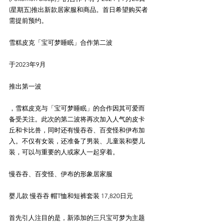
(星期五)推出新款居家服和商品。首日希望购买者
需提前预约。
雪糕皮克「宝可梦睡眠」合作第二波
于2023年9月
推出第一波
，雪糕皮克与「宝可梦睡眠」的合作因其可爱而
备受关注。此次的第二波将再次加入人气的皮卡
丘和卡比兽，同时还有慢吞吞、百变怪和伊布加
入。不仅有女装，还准备了男装、儿童装和婴儿
装，可以与重要的人或家人一起穿着。
慢吞吞、百变怪、伊布的形象居家服
婴儿款 慢吞吞 帽T恤和短裤套装 17,820日元
首先引人注目的是，新添加的三只宝可梦为主题