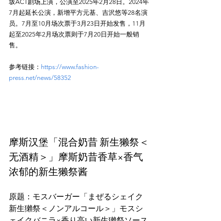
坂ACT剧场上演，公演至2025年2月28日。2024年
7月起延长公演，新增平方元基、吉沢悠等28名演
员。7月至10月场次票于3月23日开始发售，11月
起至2025年2月场次票则于7月20日开始一般销
售。
参考链接：
https://www.fashion-
press.net/news/58352
摩斯汉堡「混合奶昔 新生獭祭＜
无酒精＞」摩斯奶昔香草×香气
浓郁的新生獭祭酱
原题：モスバーガー「まぜるシェイク 
新生獺祭＜ノンアルコール＞」モスシ
ェイクバニラ×香り高い新生獺祭ソース