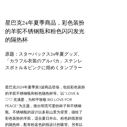
星巴克24年夏季商品，彩色装扮
的羊驼不锈钢瓶和粉色闪闪发光
的隔热杯
原题：スターバックス24年夏グッズ、
「カラフル衣装のアルパカ」ステンレ
スボトル＆ピンクに煌めくタンブラー
星巴克2024年夏季第3波商品登场，包括彩色装扮
的羊驼不锈钢瓶和粉色隔热杯等。以"LOVE & 
♡♡ 充满爱，为和平致敬 BIG LOVE FOR 
PEACE"为主题，推出明亮可爱的杯子和不锈钢
瓶。不锈钢瓶的设计以多彩山景为背景，描绘了
彩色装扮的羊驼，适合夏日外出。粉色斜线形状
的隔热杯，配有粉蓝色斜线设计的吸管。另有以