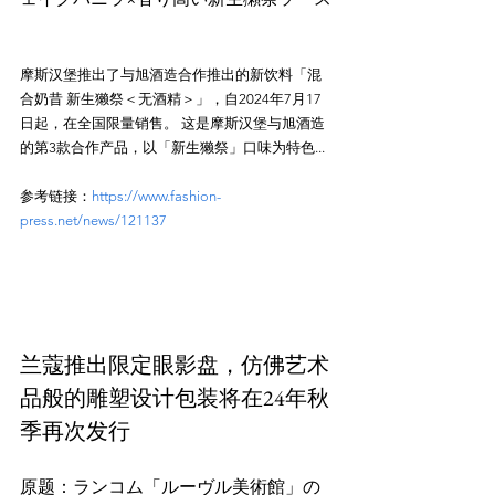
摩斯汉堡推出了与旭酒造合作推出的新饮料「混
合奶昔 新生獭祭＜无酒精＞」，自2024年7月17
日起，在全国限量销售。 这是摩斯汉堡与旭酒造
的第3款合作产品，以「新生獭祭」口味为特色... 
参考链接：
https://www.fashion-
press.net/news/121137
兰蔻推出限定眼影盘，仿佛艺术
品般的雕塑设计包装将在24年秋
季再次发行
原题：ランコム「ルーヴル美術館」の