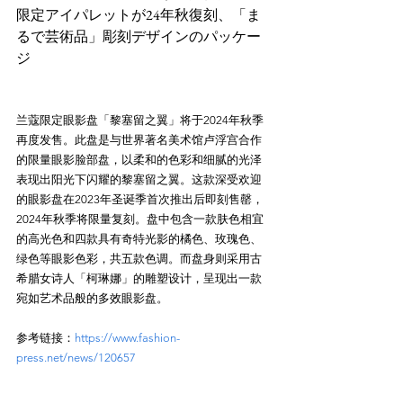
限定アイパレットが24年秋復刻、「ま
るで芸術品」彫刻デザインのパッケー
ジ
兰蔻限定眼影盘「黎塞留之翼」将于2024年秋季
再度发售。此盘是与世界著名美术馆卢浮宫合作
的限量眼影脸部盘，以柔和的色彩和细腻的光泽
表现出阳光下闪耀的黎塞留之翼。这款深受欢迎
的眼影盘在2023年圣诞季首次推出后即刻售罄，
2024年秋季将限量复刻。盘中包含一款肤色相宜
的高光色和四款具有奇特光影的橘色、玫瑰色、
绿色等眼影色彩，共五款色调。而盘身则采用古
希腊女诗人「柯琳娜」的雕塑设计，呈现出一款
宛如艺术品般的多效眼影盘。
参考链接：
https://www.fashion-
press.net/news/120657