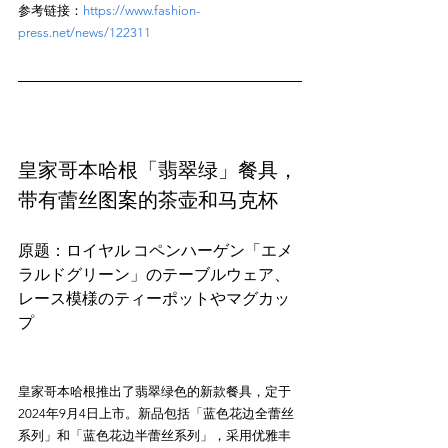
参考链接：
https://www.fashion-
press.net/news/122311
皇家哥本哈根「翡翠绿」餐具，
带有蕾丝图案的茶壶和马克杯
原题：ロイヤル コペンハーゲン「エメ
ラルドグリーン」のテーブルウェア、
レース模様のティーポットやマグカッ
皇家哥本哈根推出了翡翠绿色的新款餐具，定于
2024年9月4日上市。新品包括「蓝色花边全蕾丝
系列」和「蓝色花边半蕾丝系列」，采用优雅丰