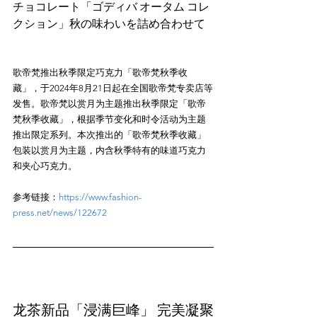
チョコレート「ゴディバ オータム コレ
歌帝梵推出秋季限定巧克力「歌帝梵秋季收
藏」，于2024年8月21日起在全国歌帝梵专卖店等
发售。歌帝梵以赏月为主题推出秋季限定「歌帝
梵秋季收藏」，根据季节变化和时令活动为主题
推出限定系列。本次推出的「歌帝梵秋季收藏」
包装以赏月为主题，内含秋季特有的味道巧克力
参考链接：
https://www.fashion-
press.net/news/122672
龙茶新品「浸满巨峰」 完美凝聚