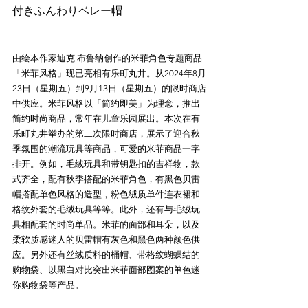
由绘本作家迪克·布鲁纳创作的米菲角色专题商品
「米菲风格」现已亮相有乐町丸井。从2024年8月
23日（星期五）到9月13日（星期五）的限时商店
中供应。米菲风格以「简约即美」为理念，推出
简约时尚商品，常年在儿童乐园展出。本次在有
乐町丸井举办的第二次限时商店，展示了迎合秋
季氛围的潮流玩具等商品，可爱的米菲商品一字
排开。例如，毛绒玩具和带钥匙扣的吉祥物，款
式齐全，配有秋季搭配的米菲角色，有黑色贝雷
帽搭配单色风格的造型，粉色绒质单件连衣裙和
格纹外套的毛绒玩具等等。此外，还有与毛绒玩
具相配套的时尚单品。米菲的面部和耳朵，以及
柔软质感迷人的贝雷帽有灰色和黑色两种颜色供
应。另外还有丝绒质料的桶帽、带格纹蝴蝶结的
购物袋、以黑白对比突出米菲面部图案的单色迷