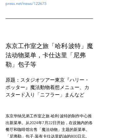
press.net/news/122675
东京工作室之旅「哈利·波特」魔
法动物菜单，卡仕达里「尼弗
勒」包子等
原题：スタジオツアー東京『ハリー・
ポッター』魔法動物着想メニュー、カ
东京华纳兄弟工作室之旅-哈利·波特的制作中心推
出新菜单。从2024年7月22日开始，在设施内的各
餐厅和咖啡馆出售「魔法动物」主题的新菜单。
「尼弗勒」包子-装有卡仕达里奶油的800日元。