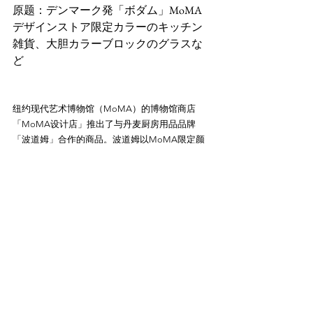
原题：デンマーク発「ボダム」MoMA
デザインストア限定カラーのキッチン
雑貨、大胆カラーブロックのグラスな
纽约现代艺术博物馆（MoMA）的博物馆商店
「MoMA设计店」推出了与丹麦厨房用品品牌
「波道姆」合作的商品。波道姆以MoMA限定颜
色展示了其经典桌上用品。特色商品包括以色块
为特点的酒杯、条纹风马克杯、保温保冷功能优
参考链接：
https://www.fashion-
press.net/news/122357