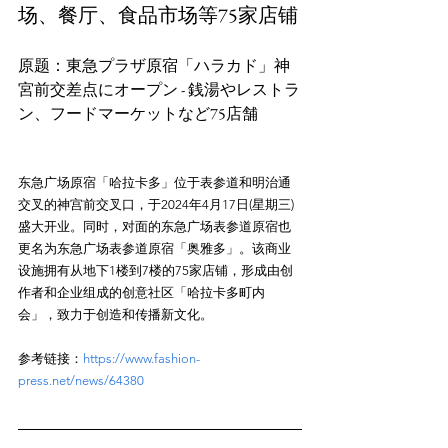
场、餐厅、食品市场等75家店铺
原题：東急プラザ原宿「ハラカド」神
宮前交差点にオープン - 銭湯やレストラ
东急广场原宿「哈拉卡多」位于表参道和明治通
交叉的神宫前交叉口，于2024年4月17日(星期三)
盛大开业。同时，对面的东急广场表参道原宿也
更名为东急广场表参道原宿「奥雅多」。该商业
设施拥有从地下1楼到7楼的75家店铺，形成由创
作者和企业组成的创意社区「哈拉卡多町内
参考链接：
https://www.fashion-
press.net/news/64380