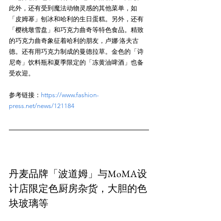
此外，还有受到魔法动物灵感的其他菜单，如
「皮姆幂」刨冰和哈利的生日蛋糕。另外，还有
「樱桃墩雪盘」和巧克力曲奇等特色食品。精致
的巧克力曲奇象征着哈利的朋友，卢娜·洛夫古
德。还有用巧克力制成的曼德拉草。金色的「诗
尼奇」饮料瓶和夏季限定的「冻黄油啤酒」也备
参考链接：
https://www.fashion-
press.net/news/121184
丹麦品牌「波道姆」与MoMA设
计店限定色厨房杂货，大胆的色
块玻璃等