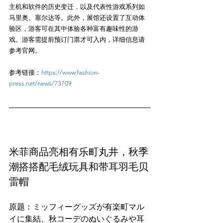
主机和软件的历史变迁，以及代表性游戏系列如
马里奥、塞尔达等。此外，展馆还设置了互动体
验区，游客可在其中体验各种富有趣味性的游
戏。游客需提前预订门票才可入内，详细信息请
参考链接：
https://www.fashion-
press.net/news/73709
米菲商品亮相有乐町丸井，秋季
潮搭搭配毛绒玩具和带耳羽毛贝
雷帽
原题：ミッフィーグッズが有楽町マル
イに集結、秋コーデのぬいぐるみや耳