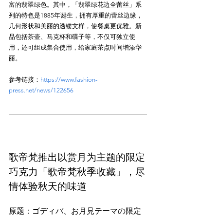
富的翡翠绿色。其中，「翡翠绿花边全蕾丝」系
列的特色是1885年诞生，拥有厚重的蕾丝边缘，
几何形状和美丽的透镂文样，使餐桌更优雅。新
品包括茶壶、马克杯和碟子等，不仅可独立使
用，还可组成集合使用，给家庭茶点时间增添华
参考链接：
https://www.fashion-
press.net/news/122656
歌帝梵推出以赏月为主题的限定
巧克力「歌帝梵秋季收藏」，尽
情体验秋天的味道
原题：ゴディバ、お月見テーマの限定