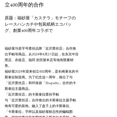
立400周年的合作
原题：福砂屋「カステラ」モチーフの
レースハンカチや包装紙柄エコバッ
福砂屋与老字号蕾丝品牌「近沢蕾丝店」合作推
出手帕等商品。从2024年8月21日起，在东京中目
黑店、赤坂店、福冈 岩田屋本店等地有限量销
售。

福砂屋2024年迎来创立400周年，是长崎著名的卡
斯泰拉制造商。为了纪念这一周年，推出了与
「近沢蕾丝店」和环保袋「Shupatto」合作的卡
斯泰拉主题商品。

「近沢蕾丝店」的卡斯泰拉蕾丝手帕

与「近沢蕾丝店」合作推出的卡斯泰拉主题手帕
饰有可爱的装饰。融入了盘子上的卡斯泰拉、
「卡斯泰拉」字样以及福砂屋标志性的蝙蝠图