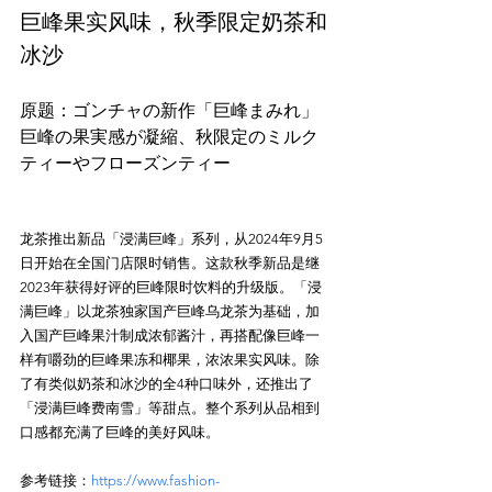
巨峰果实风味，秋季限定奶茶和
冰沙
原题：ゴンチャの新作「巨峰まみれ」
巨峰の果実感が凝縮、秋限定のミルク
龙茶推出新品「浸满巨峰」系列，从2024年9月5
日开始在全国门店限时销售。这款秋季新品是继
2023年获得好评的巨峰限时饮料的升级版。「浸
满巨峰」以龙茶独家国产巨峰乌龙茶为基础，加
入国产巨峰果汁制成浓郁酱汁，再搭配像巨峰一
样有嚼劲的巨峰果冻和椰果，浓浓果实风味。除
了有类似奶茶和冰沙的全4种口味外，还推出了
「浸满巨峰费南雪」等甜点。整个系列从品相到
参考链接：
https://www.fashion-