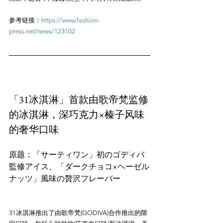
参考链接：
https://www.fashion-
press.net/news/123102
「31冰淇淋」首款由歌帝梵监修
的冰淇淋，深巧克力×榛子风味
的奢华口味
原题：「サーティワン」初のゴディバ
監修アイス、「ダークチョコ×ヘーゼル
31冰淇淋推出了由歌帝梵(GODIVA)合作推出的限