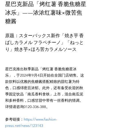
星巴克新品「烤红薯 香脆焦糖星
冰乐」——浓浓红薯味×微苦焦
糖酱
原题：スターバックス新作「焼き芋 香
ばしカラメル フラペチーノ」「ねっと
星巴克推出秋季新品「烤红薯 香脆焦糖星冰
乐」，于2024年9月4日开始在全国门店销售。这
款饮料以优雅的焦糖酱搭配精致的甜红薯为特
色，口感绵密且浓郁。此外，还有备受欢迎的秋
季固定饮品「南瓜香料拿铁」上市，混合南瓜泥
和多种香料，口感甘甜中带有一丝香料的情调。
参考链接：
https://www.fashion-
press.net/news/123143