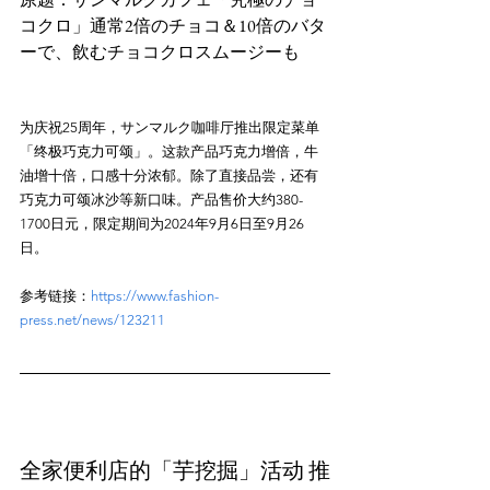
コクロ」通常2倍のチョコ＆10倍のバタ
为庆祝25周年，サンマルク咖啡厅推出限定菜单
「终极巧克力可颂」。这款产品巧克力增倍，牛
油增十倍，口感十分浓郁。除了直接品尝，还有
巧克力可颂冰沙等新口味。产品售价大约380-
1700日元，限定期间为2024年9月6日至9月26
参考链接：
https://www.fashion-
press.net/news/123211
全家便利店的「芋挖掘」活动 推