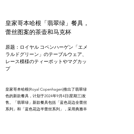
皇家哥本哈根「翡翠绿」餐具，
蕾丝图案的茶壶和马克杯
原题：ロイヤル コペンハーゲン「エメ
ラルドグリーン」のテーブルウェア、
レース模様のティーポットやマグカッ
皇家哥本哈根(Royal Copenhagen)推出了翡翠绿
色的新款餐具，计划于2024年9月4日(星期三)发
售。「翡翠绿」新款餐具包括「蓝色花边全蕾丝
系列」和「蓝色花边半蕾丝系列」，采用典雅丰
富的翡翠绿色，设计精美。新款餐具包括蕾丝边
缘风格的「翡翠绿全蕾丝」茶壶和盘子，以及经
典的「翡翠绿半蕾丝」系列，包括茶壶、马克杯