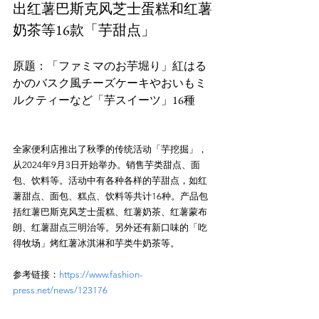
出红薯巴斯克风芝士蛋糕和红薯
奶茶等16款「芋甜点」
原题：「ファミマのお芋堀り」紅はる
かのバスク風チーズケーキやおいもミ
全家便利店推出了秋季的传统活动「芋挖掘」，
从2024年9月3日开始举办。销售芋类甜点、面
包、饮料等。活动中有各种各样的芋甜点，如红
薯甜点、面包、糕点、饮料等共计16种。产品包
括红薯巴斯克风芝士蛋糕、红薯奶茶、红薯蒙布
朗、红薯甜点三明治等。另外还有新口味的「吃
参考链接：
https://www.fashion-
press.net/news/123176