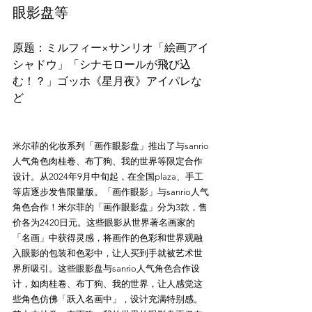
眼影盘等
原题：ミルフィー×サンリオ「絵画アイ
シャドウ」「シナモロールが飛び込
む！？」ゴッホ《星月夜》アイパレな
米尔菲的化妆系列「画作眼影盘」推出了与sanrio
人气角色肉桂卷、布丁狗、我的世界等限定合作
设计。从2024年9月中旬起，在全国plaza、手工
等店逐步发售限量版。「画作眼影」与sanrio人气
角色合作！米尔菲的「画作眼影盘」分为3款，售
价各为2420日元。这些眼影从世界著名画家的
「名画」中获得灵感，将画作的色彩和世界观融
入眼影的包装和色彩中，让人买到手就被艺术世
界所吸引。这些眼影盘与sanrio人气角色合作设
计，如肉桂卷、布丁狗、我的世界，让人感觉这
些角色仿佛「跃入名画中」，设计充满特别感。