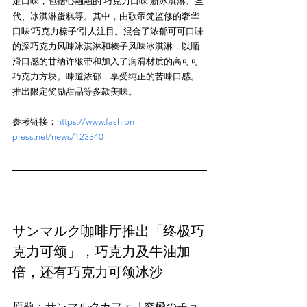
定口味，包括心融融的‘巧克力口味’新冰淇淋、圣
代、冰淇淋蛋糕等。其中，由歌帝梵监修的奢华
口味‘巧克力榛子’引人注目。混合了浓郁可可口味
的深巧克力风味冰淇淋和榛子风味冰淇淋，以顺
滑口感的甘纳许缎带和加入了润滑材质的高可可
巧克力方块。味道浓郁，享受纯正的苦味口感。
参考链接：
https://www.fashion-
press.net/news/123340
サンマルク咖啡厅推出「终极巧
克力可颂」，巧克力及牛油加
倍，还有巧克力可颂冰沙
原题：サンマルクカフェ「究極のチョ