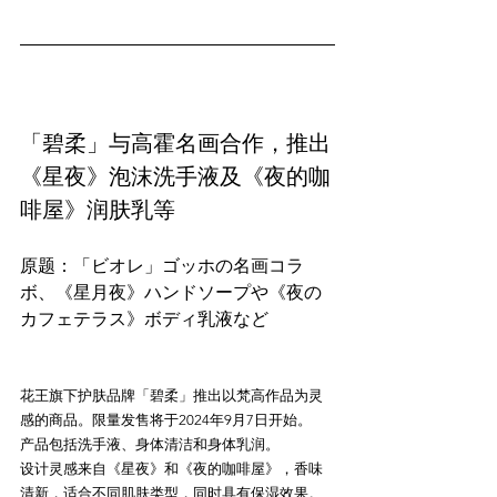
「碧柔」与高霍名画合作，推出
《星夜》泡沫洗手液及《夜的咖
啡屋》润肤乳等
原题：「ビオレ」ゴッホの名画コラ
ボ、《星月夜》ハンドソープや《夜の
花王旗下护肤品牌「碧柔」推出以梵高作品为灵
感的商品。限量发售将于2024年9月7日开始。

产品包括洗手液、身体清洁和身体乳润。

设计灵感来自《星夜》和《夜的咖啡屋》，香味