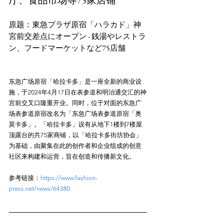
厅、食品市场等75家店铺
原题：東急プラザ原宿「ハラカド」神
宮前交差点にオープン - 銭湯やレストラ
东急广场原宿「哈拉卡多」是一座全新的商业设
施，于2024年4月17日在表参道和明治通交汇的神
宫前交叉口隆重开业。同时，位于对面的东急广
场表参道原宿改名为「东急广场表参道原宿「奥
莫卡多」。「哈拉卡多」设有从地下1楼到7楼屋
顶露台的共75家商铺，以「哈拉卡多街坊协会」
为基础，由聚集在此的创作者和企业组成的创意
参考链接：
https://www.fashion-
press.net/news/64380