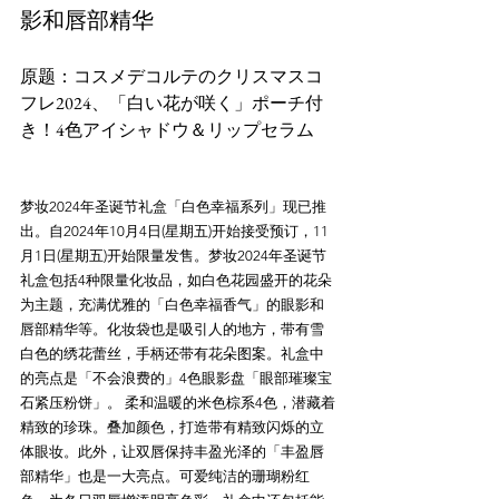
影和唇部精华
原题：コスメデコルテのクリスマスコ
フレ2024、「白い花が咲く」ポーチ付
梦妆2024年圣诞节礼盒「白色幸福系列」现已推
出。自2024年10月4日(星期五)开始接受预订，11
月1日(星期五)开始限量发售。梦妆2024年圣诞节
礼盒包括4种限量化妆品，如白色花园盛开的花朵
为主题，充满优雅的「白色幸福香气」的眼影和
唇部精华等。化妆袋也是吸引人的地方，带有雪
白色的绣花蕾丝，手柄还带有花朵图案。礼盒中
的亮点是「不会浪费的」4色眼影盘「眼部璀璨宝
石紧压粉饼」。 柔和温暖的米色棕系4色，潜藏着
精致的珍珠。叠加颜色，打造带有精致闪烁的立
体眼妆。此外，让双唇保持丰盈光泽的「丰盈唇
部精华」也是一大亮点。可爱纯洁的珊瑚粉红