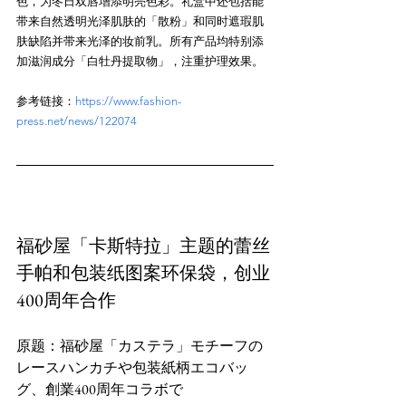
色，为冬日双唇增添明亮色彩。礼盒中还包括能
带来自然透明光泽肌肤的「散粉」和同时遮瑕肌
肤缺陷并带来光泽的妆前乳。所有产品均特别添
参考链接：
https://www.fashion-
press.net/news/122074
福砂屋「卡斯特拉」主题的蕾丝
手帕和包装纸图案环保袋，创业
400周年合作
原题：福砂屋「カステラ」モチーフの
レースハンカチや包装紙柄エコバッ