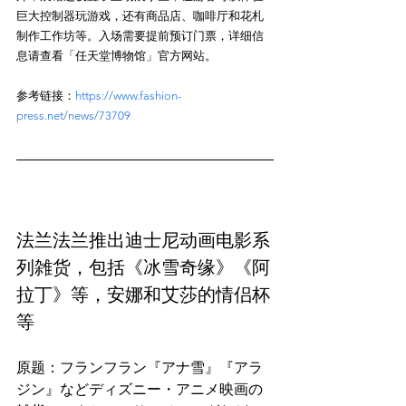
巨大控制器玩游戏，还有商品店、咖啡厅和花札
制作工作坊等。入场需要提前预订门票，详细信
参考链接：
https://www.fashion-
press.net/news/73709
法兰法兰推出迪士尼动画电影系
列雑货，包括《冰雪奇缘》《阿
拉丁》等，安娜和艾莎的情侣杯
等
原题：フランフラン『アナ雪』『アラ
ジン』などディズニー・アニメ映画の