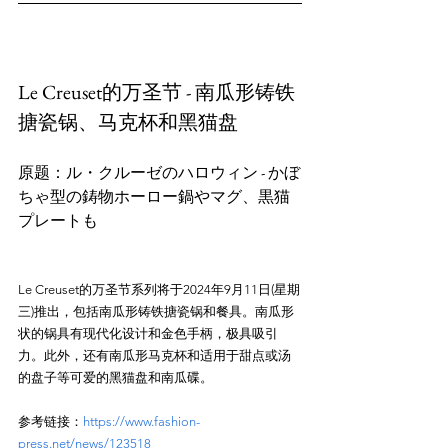
Le Creuset的万圣节 - 南瓜形铸铁
搪瓷锅、马克杯和黑猫盘
原题：ル・クルーゼのハロウィン - かぼ
ちゃ型の鋳物ホーロー鍋やマグ、黒猫
Le Creuset的万圣节系列将于2024年9月11日(星期
三)推出，包括南瓜形铸铁搪瓷锅和餐具。南瓜形
状的锅具有现代化设计和金色手柄，极具吸引
力。此外，还有南瓜形马克杯和适用于甜点或汤
参考链接：
https://www.fashion-
press.net/news/123518