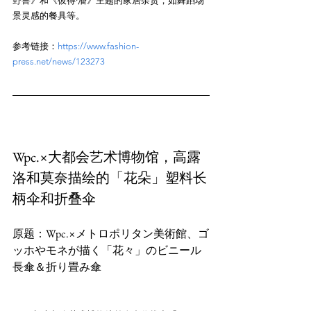
野兽》和《彼得·潘》主题的家居杂货，如舞蹈场
参考链接：
https://www.fashion-
press.net/news/123273
Wpc.×大都会艺术博物馆，高露
洛和莫奈描绘的「花朵」塑料长
柄伞和折叠伞
原题：Wpc.×メトロポリタン美術館、ゴ
ッホやモネが描く「花々」のビニール