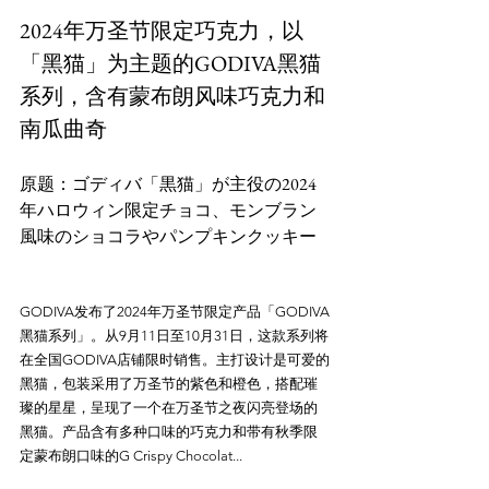
2024年万圣节限定巧克力，以
「黑猫」为主题的GODIVA黑猫
系列，含有蒙布朗风味巧克力和
南瓜曲奇
原题：ゴディバ「黒猫」が主役の2024
年ハロウィン限定チョコ、モンブラン
GODIVA发布了2024年万圣节限定产品「GODIVA
黑猫系列」。从9月11日至10月31日，这款系列将
在全国GODIVA店铺限时销售。主打设计是可爱的
黑猫，包装采用了万圣节的紫色和橙色，搭配璀
璨的星星，呈现了一个在万圣节之夜闪亮登场的
黑猫。产品含有多种口味的巧克力和带有秋季限