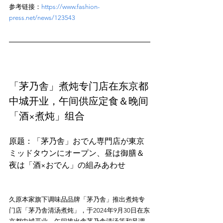
参考链接：
https://www.fashion-
press.net/news/123543
「茅乃舎」煮炖专门店在东京都
中城开业，午间供应定食＆晚间
「酒×煮炖」组合
原题：「茅乃舎」おでん専門店が東京
ミッドタウンにオープン、昼は御膳＆
久原本家旗下调味品品牌「茅乃舎」推出煮炖专
门店「茅乃舎清汤煮炖」，于2024年9月30日在东
京都中城开业。午间推出含茅乃舎清汤等和风调