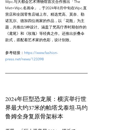
Wpc.与大都会艺术博物馆首次合作推出「The 
Met×Wpc.名画伞」，于2024年8月中旬在Wpc.直
营店和全国零售店铺上市。精选梵高、莫奈、勒
诺瓦尔、德加四位画家的作品，以「花瓶」为主
题，共推出5种设计。涵盖了梵高疗养时期创作的
《鸢尾》和《玫瑰》等经典之作。还推出折叠伞
参考链接：
https://www.fashion-
press.net/news/123398
2024年巨型恐龙展：横滨举行世
界最大约37米的帕塔戈泰坦·马约
鲁姆全身复原骨架标本