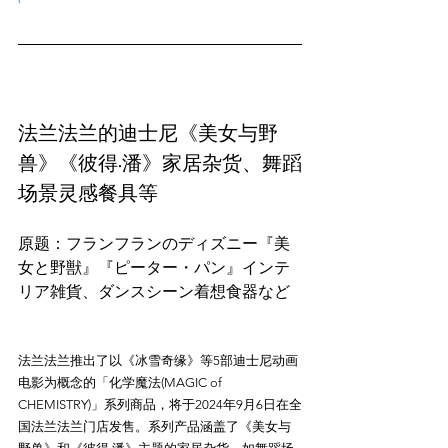
法兰法兰的迪士尼《美女与野
兽》《彼得·潘》家居杂货、舞蹈
场景灵感餐具等
原题：フランフランのディズニー『美
女と野獣』『ピーター・パン』インテ
法兰法兰推出了以《冰雪奇缘》等5部迪士尼动画
电影为概念的「化学魔法(MAGIC of 
CHEMISTRY)」系列商品，将于2024年9月6日在全
国法兰法兰门店发售。系列产品涵盖了《美女与