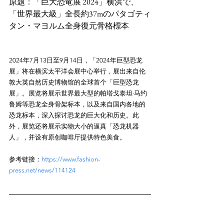
原题：「巨大恐竜展 2024」横浜で、
「世界最大級」全長約37mのパタゴティ
2024年7月13日至9月14日，「2024年巨型恐龙
展」将在横滨太平洋会展中心举行，展出来自伦
敦大英自然历史博物馆的全球首个「巨型恐龙
展」。展览将展示世界最大型的帕塔戈泰坦·马约
鲁姆等恐龙全身骨架标本，以及来自国内各地的
恐龙标本，深入探讨恐龙的巨大化和历史。此
外，展览还将展示实物大小的逼真「恐龙机器
参考链接：
https://www.fashion-
press.net/news/114124