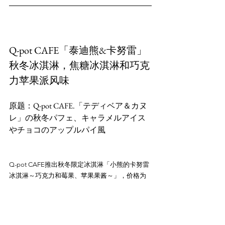
Q-pot CAFE「泰迪熊&卡努雷」
秋冬冰淇淋，焦糖冰淇淋和巧克
力苹果派风味
原题：Q-pot CAFE.「テディベア＆カヌ
レ」の秋冬パフェ、キャラメルアイス
Q-pot CAFE推出秋冬限定冰淇淋「小熊的卡努雷
冰淇淋～巧克力和莓果、苹果果酱～」，价格为
2,090日元，售卖期间为11月1日至12月20日。冰
淇淋融合了巧克力、派皮和苹果等季节风味，顶
部装饰着泰迪熊吉特的焦糖冰淇淋和自制卡努
雷。同时还推出了类似苹果派的口味，搭配热葡