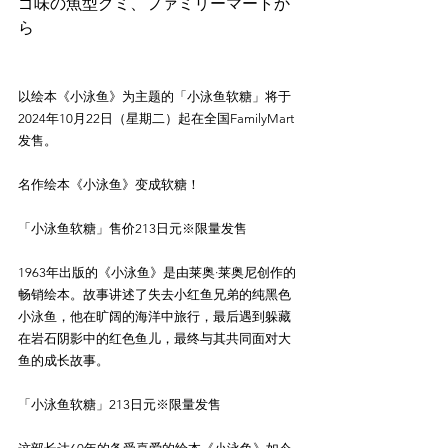
ゴ味の魚型グミ、ファミリーマートか
以绘本《小泳鱼》为主题的「小泳鱼软糖」将于
2024年10月22日（星期二）起在全国FamilyMart
发售。

名作绘本《小泳鱼》变成软糖！

「小泳鱼软糖」售价213日元※限量发售

1963年出版的《小泳鱼》是由莱奥·莱奥尼创作的
畅销绘本。故事讲述了失去小红鱼兄弟的纯黑色
小泳鱼，他在旷阔的海洋中旅行，最后遇到躲藏
在岩石阴影中的红色鱼儿，最终与其共同面对大
鱼的成长故事。

「小泳鱼软糖」213日元※限量发售
