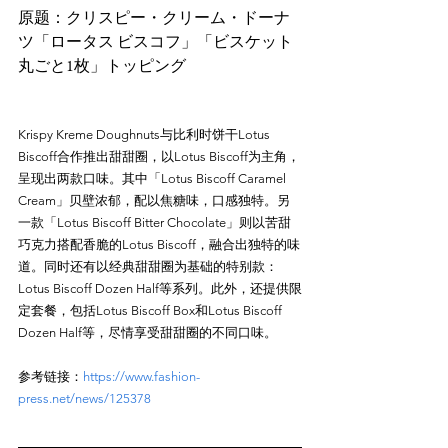
原题：クリスピー・クリーム・ドーナ
ツ「ロータス ビスコフ」「ビスケット
Krispy Kreme Doughnuts与比利时饼干Lotus 
Biscoff合作推出甜甜圈，以Lotus Biscoff为主角，
呈现出两款口味。其中「Lotus Biscoff Caramel 
Cream」贝壁浓郁，配以焦糖味，口感独特。另
一款「Lotus Biscoff Bitter Chocolate」则以苦甜
巧克力搭配香脆的Lotus Biscoff，融合出独特的味
道。同时还有以经典甜甜圈为基础的特别款：
Lotus Biscoff Dozen Half等系列。此外，还提供限
定套餐，包括Lotus Biscoff Box和Lotus Biscoff 
参考链接：
https://www.fashion-
press.net/news/125378