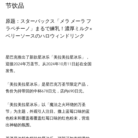
节饮品
原题：スターバックス「メラ メーラ フ
ラペチーノ」まるで練乳！濃厚ミルク×
星巴克推出了新款星冰乐「美拉美拉星冰乐」，
迎接2024年万圣节。从2024年10月11日起在全国
发售。

「美拉美拉星冰乐」是星巴克万圣节限定产品，
售价为持带回的中杯678日元，店内690日元。

「美拉美拉星冰乐」以「魔法之火环绕的万圣
节」为主题，外观引人注目。撒上蓝莓口味的蓝
色粉末和覆盖着覆盖红莓口味的红色粉末，营造
出神秘的氛围。
