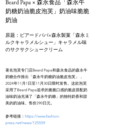
Beard Papa × 森永食品「森永牛
奶糖奶油脆皮泡芙」奶油味脆脆
奶油
原题：ビアードパパ×森永製菓「森永ミ
ルクキャラメルシュー」キャラメル味
著名泡芙专门店Beard Papa和森永食品的森永牛
奶糖合作推出「森永牛奶糖奶油脆皮泡芙」，
2024年11月1日至11月30日限时发售。这款泡芙
采用了Beard Papa追求的脆脆口感的脆皮搭配奶
油味奶油充满了「森永牛奶糖」的独特奶香和甜
参考链接：
https://www.fashion-
press.net/news/125559