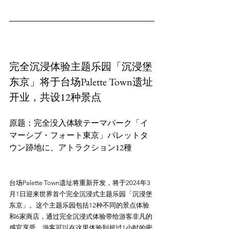
完全沉浸体验主题乐园「沉浸堡
东京」将于台场Palette Town遗址
开业，共设12种景点
原题：完全没入体験テーマパーク「イ
マーシブ・フォート東京」パレットタ
台场Palette Town遗址将重新开发，将于2024年3
月1日迎来世界首个完全沉浸式主题乐园「沉浸堡
东京」。这个主题乐园包括12种不同的景点体验
和6家商店，通过完全沉浸式体验带给游客非凡的
感官享受。游客可以在这里体验到超过1小时的密