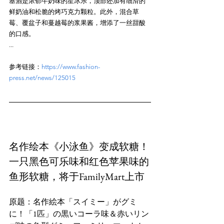
基酒是浓郁牛奶味的星冰乐，顶部还加有细滑的
鲜奶油和松脆的烤巧克力颗粒。此外，混合草
莓、覆盆子和蔓越莓的浆果酱，增添了一丝甜酸
的口感。

参考链接：
https://www.fashion-
press.net/news/125015
名作绘本《小泳鱼》变成软糖！
一只黑色可乐味和红色苹果味的
鱼形软糖，将于FamilyMart上市
原题：名作絵本「スイミー」がグミ
に！「1匹」の黒いコーラ味＆赤いリン