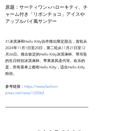
原题：サーティワン×ハローキティ、チ
ャーム付き「リボンチョコ」アイスや
31冰淇淋和Hello Kitty合作推出限定甜点，首轮从
2024年11月1日至20日，第二轮从11月21日至12
月26日。推出钦定的Hello Kitty冰淇淋杯、带吊坠
的生日特别冰淇淋杯、苹果派风圣代等。欢乐的
是，所有菜单上都有Hello Kitty，适合Hello Kitty
参考链接：
https://www.fashion-
press.net/news/125562