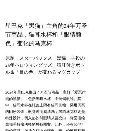
星巴克「黑猫」主角的24年万圣
节商品，猫耳水杯和「眼睛颜
色」变化的马克杯
原题：スターバックス「黒猫」主役の
24年ハロウィングッズ、猫耳付きボト
2024年星巴克推出了万圣节商品，主打「爱恶作
剧的黑猫」，包括黑猫水杯、不锈钢瓶等。其
中，猫耳水杯在瓶盖上附有猫耳饰物，采用闪亮
的闪粉装饰，瓶身透明易清洗；黑猫马克杯则是
特殊设计，倒入热饮时眼睛从蓝变白，背面描绘
黑猫手持魔法棒的独特图案。此外，还有其他可
爱的商品，如插在杯中会现出「猫」的玻璃杯和