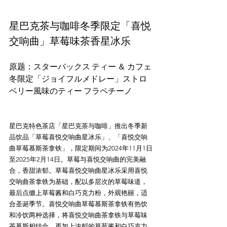
星巴克茶与咖啡冬季限定「喜悦
交响曲」草莓味茶香星冰乐
原题：スターバックス ティー ＆ カフェ
冬限定「ジョイフルメドレー」ストロ
星巴克特色茶店「星巴克茶与咖啡」推出冬季新
品饮品「草莓喜悦交响曲星冰乐」、「喜悦交响
曲草莓慕斯茶拿铁」，限定期间为2024年11月1日
至2025年2月14日。草莓与喜悦交响曲的完美融
合，香甜浓郁。草莓喜悦交响曲星冰乐采用喜悦
交响曲茶拿铁为基础，配以多层次的草莓味道，
最后点缀上草莓酱和白巧克力粉，外观艳丽，适
合圣诞季节。喜悦交响曲草莓慕斯茶拿铁有热饮
和冷饮两种选择，将喜悦交响曲茶拿铁与草莓味
茶慕斯相结合，再加上浓郁的草莓酱和白巧克力