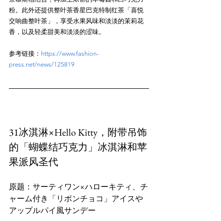
粉。此外还提供整叶茶香星巴克特制红茶「喜悦
交响曲整叶茶」，享受水果风味和淡淡的茉莉花
参考链接：
https://www.fashion-
press.net/news/125819
31冰淇淋×Hello Kitty，附带吊饰
的「蝴蝶结巧克力」冰淇淋和苹
果派风圣代
原题：サーティワン×ハローキティ、チ
ャーム付き「リボンチョコ」アイスや