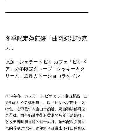
冬季限定薄煎饼「曲奇奶油巧克
力」
原题：ジェラート ピケ カフェ「ピケベ
ア」の冬限定クレープ「クッキー＆ク
2024年冬，ジェラート ピケ カフェ推出新品「曲
奇奶油巧克力薄煎饼」。以「ピケベア饼干」为
特色，在薄煎饼内含曲奇奶油、奶油和浓郁巧克
力蛋糕。曲奇奶油中带有柔滑的马斯卡彭奶酪，
散发出苦味和香脆的饼干风味。顶部配以弥漫香
气的香草冰淇淋，简单组合却带来多样口感和味