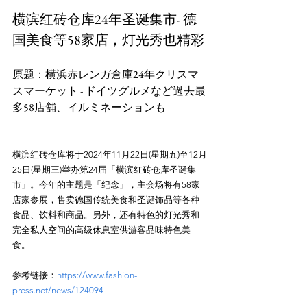
横滨红砖仓库24年圣诞集市- 德
国美食等58家店，灯光秀也精彩
原题：横浜赤レンガ倉庫24年クリスマ
スマーケット - ドイツグルメなど過去最
横滨红砖仓库将于2024年11月22日(星期五)至12月
25日(星期三)举办第24届「横滨红砖仓库圣诞集
市」。今年的主题是「纪念」，主会场将有58家
店家参展，售卖德国传统美食和圣诞饰品等各种
食品、饮料和商品。另外，还有特色的灯光秀和
完全私人空间的高级休息室供游客品味特色美
参考链接：
https://www.fashion-
press.net/news/124094