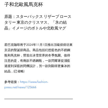
子和北歐風馬克杯
原题：スターバックス リザーブ ロース
タリー 東京のクリスマス、「氷の結
星巴克咖啡将于2024年11月1日推出頂級烘焙坊東
京店的聖誕節商品。商品包括幻想藍色的不銹鋼
瓶和馬克杯，營造出冰雪世界的冬季氛圍。值得
注意的是，有兩款不銹鋼瓶，一款閃耀著從淺藍
過渡到深藍的閃爍設計，另一款則顯得更像冰的
参考链接：
https://www.fashion-
press.net/news/125666