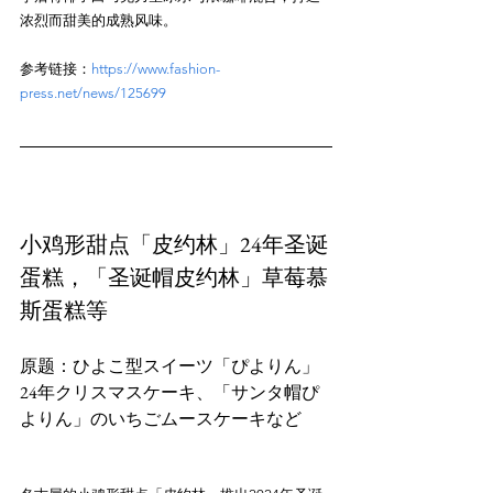
参考链接：
https://www.fashion-
press.net/news/125699
小鸡形甜点「皮约林」24年圣诞
蛋糕，「圣诞帽皮约林」草莓慕
斯蛋糕等
原题：ひよこ型スイーツ「ぴよりん」
24年クリスマスケーキ、「サンタ帽ぴ