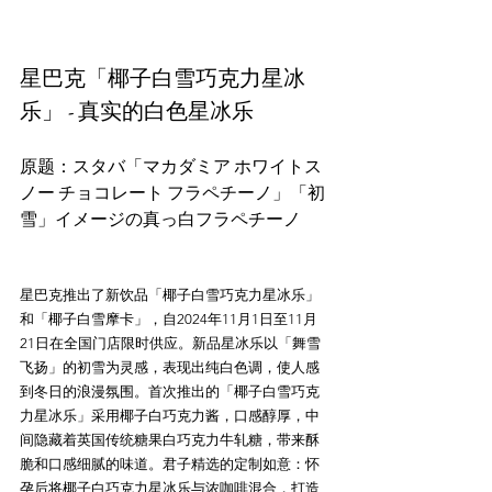
星巴克「椰子白雪巧克力星冰
乐」 - 真实的白色星冰乐
原题：スタバ「マカダミア ホワイトス
ノー チョコレート フラペチーノ」「初
星巴克推出了新饮品「椰子白雪巧克力星冰乐」
和「椰子白雪摩卡」，自2024年11月1日至11月
21日在全国门店限时供应。新品星冰乐以「舞雪
飞扬」的初雪为灵感，表现出纯白色调，使人感
到冬日的浪漫氛围。首次推出的「椰子白雪巧克
力星冰乐」采用椰子白巧克力酱，口感醇厚，中
间隐藏着英国传统糖果白巧克力牛轧糖，带来酥
脆和口感细腻的味道。君子精选的定制如意：怀
孕后将椰子白巧克力星冰乐与浓咖啡混合，打造