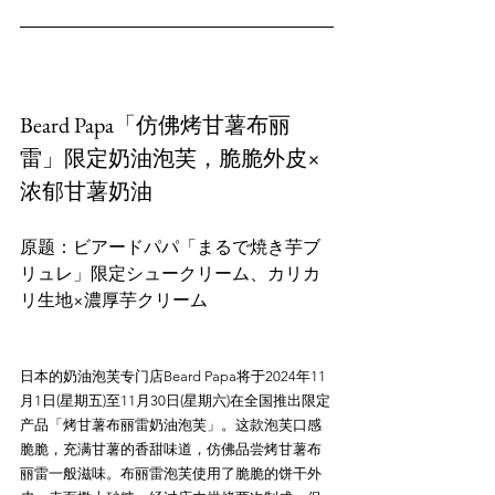
Beard Papa「仿佛烤甘薯布丽
雷」限定奶油泡芙，脆脆外皮×
浓郁甘薯奶油
原题：ビアードパパ「まるで焼き芋ブ
リュレ」限定シュークリーム、カリカ
日本的奶油泡芙专门店Beard Papa将于2024年11
月1日(星期五)至11月30日(星期六)在全国推出限定
产品「烤甘薯布丽雷奶油泡芙」。这款泡芙口感
脆脆，充满甘薯的香甜味道，仿佛品尝烤甘薯布
丽雷一般滋味。布丽雷泡芙使用了脆脆的饼干外