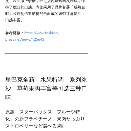
皮，表面撒上砂糖，经过店内烘烤两次制成，保
持了脆口的口感。内馅采用了品牌甘薯「成熟金
时」和自制卡斯塔德混合而成的浓郁甘薯奶油，
参考链接：
https://www.fashion-
press.net/news/125643
星巴克全新「水果特调」系列冰
沙，草莓果肉丰富等可选三种口
味
原题：スターバックス「フルーツ特
化」の新フラペチーノ、果肉たっぷり