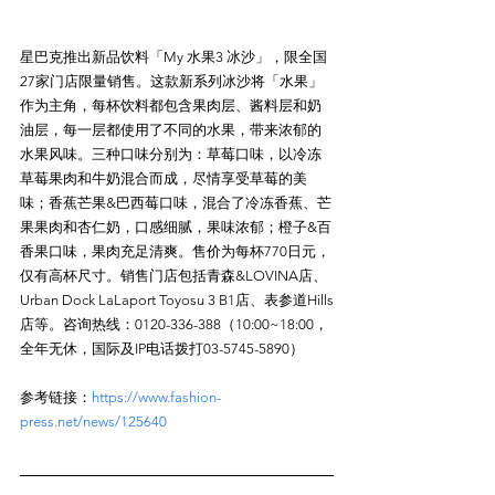
星巴克推出新品饮料「My 水果3 冰沙」，限全国
27家门店限量销售。这款新系列冰沙将「水果」
作为主角，每杯饮料都包含果肉层、酱料层和奶
油层，每一层都使用了不同的水果，带来浓郁的
水果风味。三种口味分别为：草莓口味，以冷冻
草莓果肉和牛奶混合而成，尽情享受草莓的美
味；香蕉芒果&巴西莓口味，混合了冷冻香蕉、芒
果果肉和杏仁奶，口感细腻，果味浓郁；橙子&百
香果口味，果肉充足清爽。售价为每杯770日元，
仅有高杯尺寸。销售门店包括青森&LOVINA店、
Urban Dock LaLaport Toyosu 3 B1店、表参道Hills
店等。咨询热线：0120-336-388（10:00~18:00，
参考链接：
https://www.fashion-
press.net/news/125640