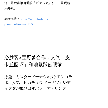
道。最后点缀可爱的「ピケベア」饼干，呈现迷
参考链接：
https://www.fashion-
press.net/news/125978
必胜客×宝可梦合作，人气「皮
卡丘圆环」和地鼠跃然眼前
原题：ミスタードーナツ×ポケモンコラ
ボ、人気「ピカチュウ ドーナツ」やデ
必胜客推出限定版宝可梦甜甜圈和商品套装。皮