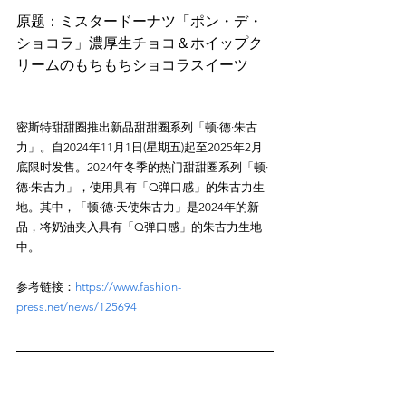
原题：ミスタードーナツ「ポン・デ・
ショコラ」濃厚生チョコ＆ホイップク
密斯特甜甜圈推出新品甜甜圈系列「顿·德·朱古
力」。自2024年11月1日(星期五)起至2025年2月
底限时发售。2024年冬季的热门甜甜圈系列「顿·
德·朱古力」，使用具有「Q弹口感」的朱古力生
地。其中，「顿·德·天使朱古力」是2024年的新
品，将奶油夹入具有「Q弹口感」的朱古力生地
参考链接：
https://www.fashion-
press.net/news/125694