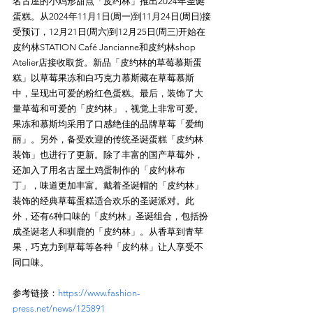
名古屋的小鸡形甜点「皮约林」推出2024年圣诞
蛋糕。从2024年11月1日(周一)到11月24日(周日)接
受预订，12月21日(周六)到12月25日(周三)开始在
皮约林STATION Café Jancianne和皮约林shop 
Atelier店接收取货。新品「皮约林的草莓慕斯蛋
糕」以草莓果冻和白巧克力慕斯藏在草莓慕斯
中，呈现出可爱的粉红色蛋糕。最后，装饰了大
量草莓和可爱的「皮约林」，视觉上非常可爱。
果冻和慕斯均采用了口感绝佳的品牌草莓「爱绚
丽」。另外，备受欢迎的传统圣诞蛋糕「皮约林
装饰」也进行了更新。除了丰富的国产草莓外，
还加入了用名古屋土鸡蛋制作的「皮约林布
丁」，味道更加丰富。戴着圣诞帽的「皮约林」
装饰的经典草莓蛋糕适合欢乐的圣诞派对。此
外，还有6种口味的「皮约林」圣诞组合，包括扮
成圣诞老人和驯鹿的「皮约林」。从香草到青苹
果，巧克力到草莓等各种「皮约林」让人享受不
参考链接：
https://www.fashion-
press.net/news/125891