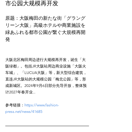
市公园大规模再开发
原题：大阪梅田の新たな街「グラング
リーン大阪」高級ホテルや商業施設を
緑あふれる都市公園が繋ぐ大規模再開
大阪北区梅田周边进行大规模再开发，诞生「大
阪绿都」。包括JR大阪站周边商业设施「大阪火
车城」、「LUCUA大阪」等，新大型综合建筑，
直连JR大阪站的大规模公园「梅北公园」等，形
成新城区。2024年9月6日部分先导开放，整体预
参考链接：
https://www.fashion-
press.net/news/41685