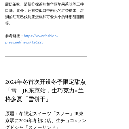
甜奶茶味、清新柠檬茶味和华丽苹果茶味等三种
口味。此外，还有类似口中融化的红茶糖果、湿
润的红茶巴伐利亚蛋糕和可爱大小的球形甜甜圈
参考链接：
https://www.fashion-
press.net/news/126223
2024年冬首次开设冬季限定甜点
「雪」JR东京站，生巧克力×兰
格多夏「雪饼干」
原题：冬限定スイーツ「スノー」JR東
京駅に2024年冬初出店、生チョコ×ラン