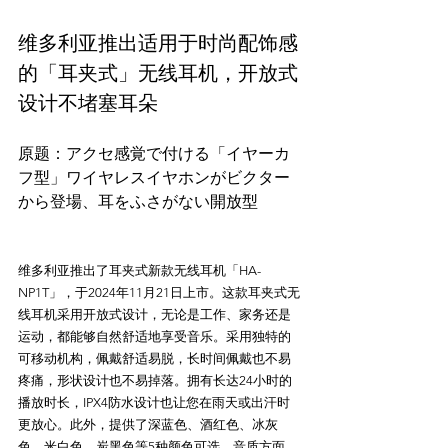
维多利亚推出适用于时尚配饰感
的「耳夹式」无线耳机，开放式
设计不堵塞耳朵
原题：アクセ感覚で付ける「イヤーカ
フ型」ワイヤレスイヤホンがビクター
维多利亚推出了耳夹式新款无线耳机「HA-
NP1T」，于2024年11月21日上市。这款耳夹式无
线耳机采用开放式设计，无论是工作、家务还是
运动，都能够自然舒适地享受音乐。采用独特的
可移动机构，佩戴舒适易脱，长时间佩戴也不易
疼痛，形状设计也不易掉落。拥有长达24小时的
播放时长，IPX4防水设计也让您在雨天或出汗时
更放心。此外，提供了深蓝色、酒红色、冰灰
色、米白色、炭黑色等5种颜色可选。音质方面，