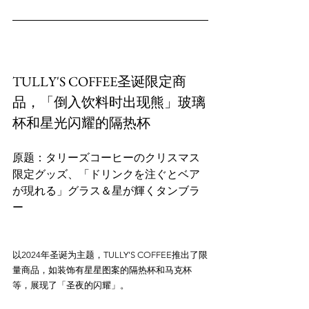
TULLY'S COFFEE圣诞限定商
品，「倒入饮料时出现熊」玻璃
杯和星光闪耀的隔热杯
原题：タリーズコーヒーのクリスマス
限定グッズ、「ドリンクを注ぐとベア
が現れる」グラス＆星が輝くタンブラ
以2024年圣诞为主题，TULLY'S COFFEE推出了限
量商品，如装饰有星星图案的隔热杯和马克杯