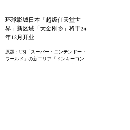
环球影城日本「超级任天堂世
界」新区域「大金刚乡」将于24
年12月开业
原题：USJ「スーパー・ニンテンドー・
ワールド」の新エリア「ドンキーコン
环球影城日本将于2024年12月11日（星期三）开
设新区域「大金刚乡」，这是「超级任天堂世
界」的一部分。新区域将有全新的魅力，包括新
的游乐设施「大金刚的疯狂矿车」，以及与大金
刚等角色合影的机会。此外，将推出新商品，并
增加互动体验。游客可以在等待体验「大金刚的
疯狂矿车」的过程中欣赏内部的壁画，感受神秘