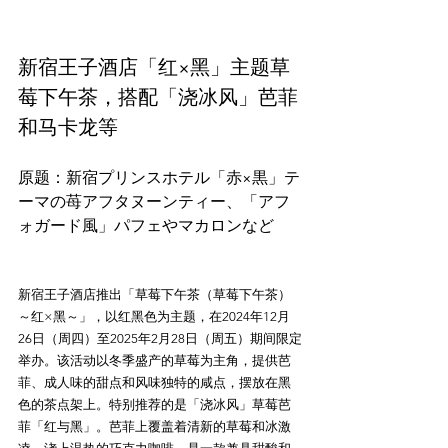
新宿王子酒店「红×黑」主题草
莓下午茶，搭配「浇冰风」芭菲
和马卡龙等
原题：新宿プリンスホテル「赤×黒」テ
ーマの苺アフタヌーンティー、「アフ
新宿王子酒店推出「草莓下午茶（草莓下午茶）
～红×黑～」，以红黑色为主题，在2024年12月
26日（周四）至2025年2月28日（周五）期间限定
举办。该活动以冬季盛产的草莓为主角，提供芭
菲、成人味的甜点和风味独特的咸点，摆放在黑
色的茶点架上。特别推荐的是「浇冰风」草莓芭
菲「红与黑」。芭菲上覆盖着清新的草莓和冰激