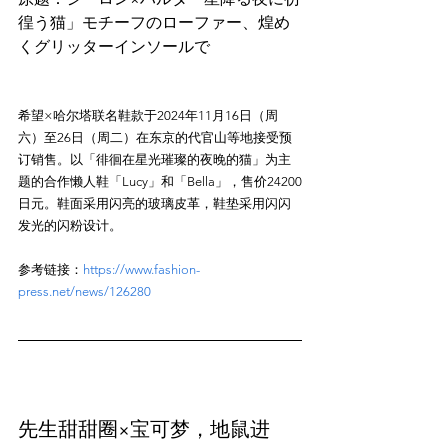
徨う猫」モチーフのローファー、煌め
希望×哈尔塔联名鞋款于2024年11月16日（周
六）至26日（周二）在东京的代官山等地接受预
订销售。以「徘徊在星光璀璨的夜晚的猫」为主
题的合作懒人鞋「Lucy」和「Bella」，售价24200
日元。鞋面采用闪亮的玻璃皮革，鞋垫采用闪闪
参考链接：
https://www.fashion-
press.net/news/126280
先生甜甜圈×宝可梦，地鼠进