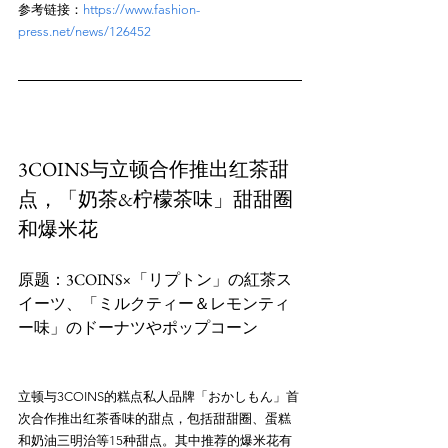
参考链接：
https://www.fashion-
press.net/news/126452
3COINS与立顿合作推出红茶甜
点，「奶茶&柠檬茶味」甜甜圈
和爆米花
原题：3COINS×「リプトン」の紅茶ス
イーツ、「ミルクティー＆レモンティ
立顿与3COINS的糕点私人品牌「おかしもん」首
次合作推出红茶香味的甜点，包括甜甜圈、蛋糕
和奶油三明治等15种甜点。其中推荐的爆米花有