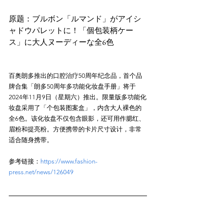
原题：ブルボン「ルマンド」がアイシ
ャドウパレットに！「個包装柄ケー
百奥朗多推出的口腔治疗50周年纪念品，首个品
牌合集「朗多50周年多功能化妆盘手册」将于
2024年11月9日（星期六）推出。限量版多功能化
妆盘采用了「个包装图案盒」，内含大人裸色的
全6色。该化妆盘不仅包含眼影，还可用作腮红、
眉粉和提亮粉。方便携带的卡片尺寸设计，非常
参考链接：
https://www.fashion-
press.net/news/126049