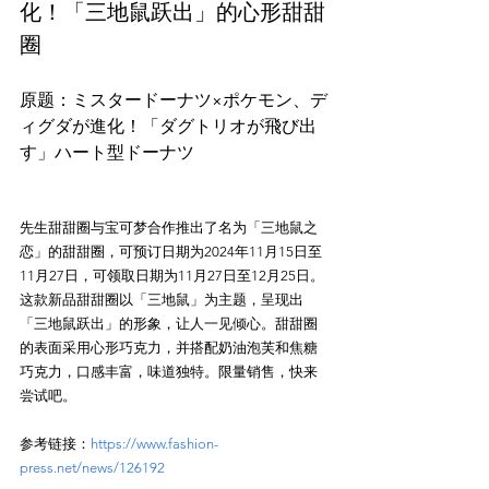
化！「三地鼠跃出」的心形甜甜
圈
原题：ミスタードーナツ×ポケモン、デ
ィグダが進化！「ダグトリオが飛び出
先生甜甜圈与宝可梦合作推出了名为「三地鼠之
恋」的甜甜圈，可预订日期为2024年11月15日至
11月27日，可领取日期为11月27日至12月25日。
这款新品甜甜圈以「三地鼠」为主题，呈现出
「三地鼠跃出」的形象，让人一见倾心。甜甜圈
的表面采用心形巧克力，并搭配奶油泡芙和焦糖
巧克力，口感丰富，味道独特。限量销售，快来
参考链接：
https://www.fashion-
press.net/news/126192