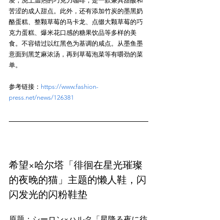
凌，浇上温热的巧克力咖啡，是一款兼具甜酸和
苦涩的成人甜点。此外，还有添加竹炭的墨黑奶
酪蛋糕、整颗草莓的马卡龙、点缀大颗草莓的巧
克力蛋糕、爆米花口感的糖果饮品等多样的美
食。不容错过以红黑色为基调的咸点。从墨鱼墨
意面到黑芝麻浓汤，再到草莓泡菜等有嚼劲的菜
参考链接：
https://www.fashion-
press.net/news/126381
希望×哈尔塔「徘徊在星光璀璨
的夜晚的猫」主题的懒人鞋，闪
闪发光的闪粉鞋垫
原题：シーロン×ハルタ「星降る夜に彷