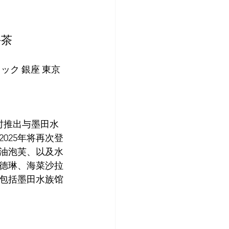
午茶
ク 銀座 東京
限时推出与墨田水
025年将再次登
油泡芙、以及水
德琳、海菜沙拉
包括墨田水族馆