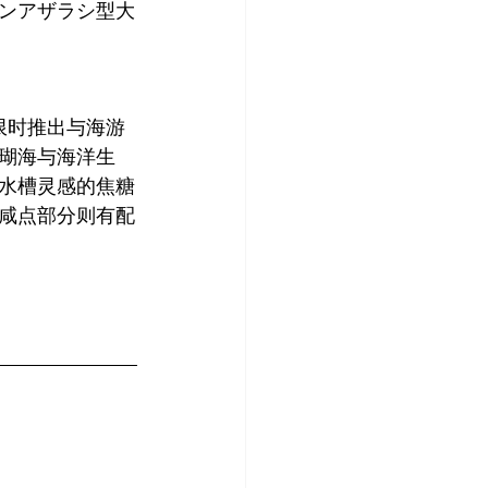
ンアザラシ型大
，限时推出与海游
珊瑚海与海洋生
」水槽灵感的焦糖
咸点部分则有配