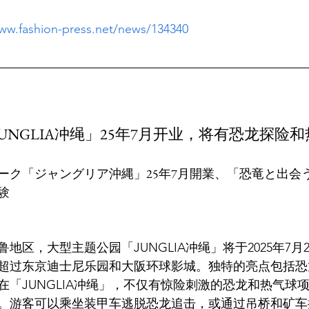
www.fashion-press.net/news/134340
UNGLIA冲绳」25年7月开业，将有恐龙探险
ーク「ジャングリア沖縄」25年7月開業、「恐竜と出会
地区，大型主题公园「JUNGLIA冲绳」将于2025年7月
模超过东京迪士尼乐园和大阪环球影城。独特的亮点包括
在「JUNGLIA冲绳」，不仅有惊险刺激的恐龙和热气球
。游客可以乘坐装甲车逃脱恐龙追击，或通过吊桥和矿车