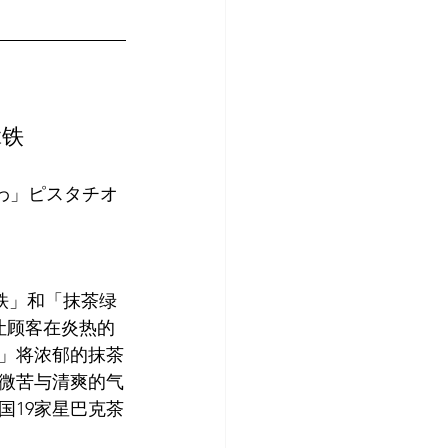
拿铁
わ」ピスタチオ
拿铁」和「抹茶绿
在让顾客在炎热的
」将浓郁的抹茶
微苦与清爽的气
国19家星巴克茶