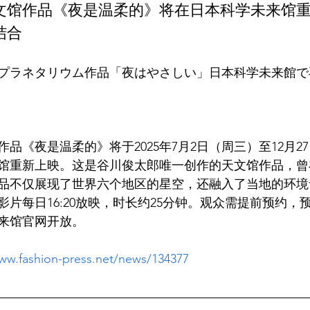
文馆作品《夜是温柔的》将在日本科学未来馆
结合
プラネタリウム作品「夜はやさしい」日本科学未来館で
品《夜是温柔的》将于2025年7月2日（周三）至12月2
重新上映。这是谷川俊太郎唯一创作的天文馆作品，曾在20
品不仅展现了世界六个地区的星空，还融入了当地的环境
片每日16:20放映，时长约25分钟。观众需提前预约，预约
www.fashion-press.net/news/134377