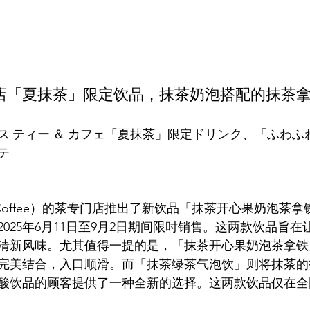
店「夏抹茶」限定饮品，抹茶奶泡搭配的抹茶
ス ティー ＆ カフェ「夏抹茶」限定ドリンク、「ふわふ
ks Coffee）的茶专门店推出了新饮品「抹茶开心果奶泡茶
025年6月11日至9月2日期间限时销售。这两款饮品旨
清新风味。尤其值得一提的是，「抹茶开心果奶泡茶拿铁
完美结合，入口顺滑。而「抹茶绿茶气泡饮」则将抹茶的
酸饮品的顾客提供了一种全新的选择。这两款饮品仅在全