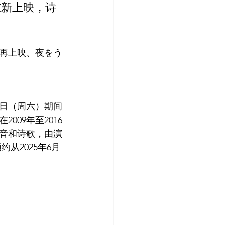
重新上映，诗
再上映、夜をう
7日（周六）期间
09年至2016
音和诗歌，由演
从2025年6月