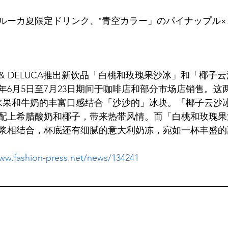
ルーカ夏限定ドリンク、"青空カラー」のパイナップル
AN & DELUCA推出新饮品「白桃和玫瑰果沙冰」和「椰
5年6月5日至7月23日期间于咖啡店和部分市场店销售。
鲜水果和牛奶的丰富口感结合「沙沙的」冰块。「椰子云沙
配上希腊酸奶和椰子，带来热带风情。而「白桃和玫瑰果
www.fashion-press.net/news/134241