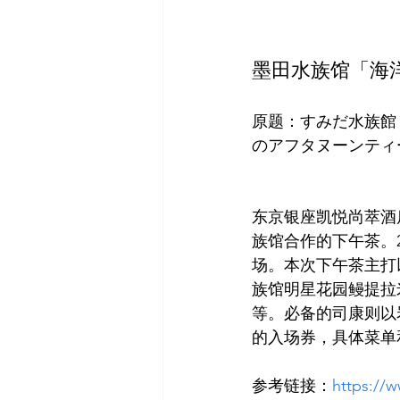
墨田水族馆「海
原题：すみだ水族館
东京银座凯悦尚萃酒店
族馆合作的下午茶。2
场。本次下午茶主打
族馆明星花园鳗提拉
等。必备的司康则以
参考链接：
https://