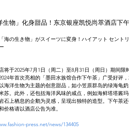
洋生物」化身甜品！东京银座凯悦尚萃酒店下
「海の生き物」がスイーツに変身！ハイアット セントリッ
将于2025年7月1日（周二）至8月31日（周日）期间
024年首次亮相的「墨田水族馆合作下午茶」广受好评，2
以海洋生物为主题的创意甜品，如小笠原群岛的绿海龟奶
米苏。此外，还包括海洋风味的咸点，例如海鲜塔塔酱玛
岩石上栖息的企鹅为灵感，呈现出独特的造型。下午茶还
www.fashion-press.net/news/134405