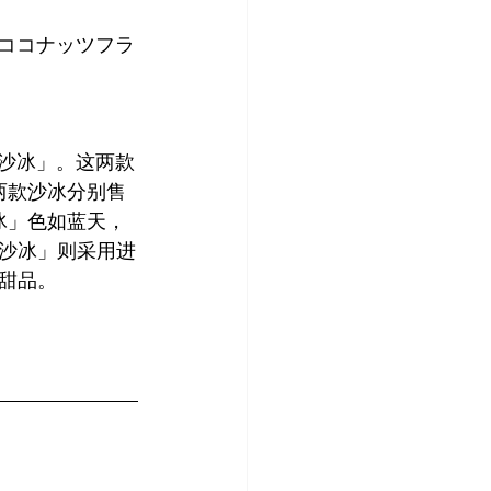
×ココナッツフラ
子云沙冰」。这两款
这两款沙冰分别售
冰」色如蓝天，
沙冰」则采用进