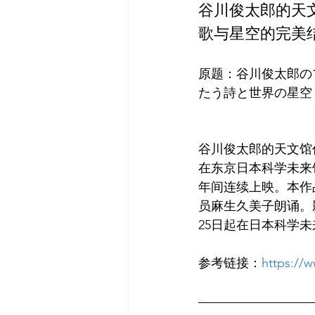
谷川俊太郎的天
歌与星空的完美
原题：谷川俊太郎の
谷川俊太郎的天文馆作
在东京日本科学未来馆
年间连续上映。本作
员麻生久美子朗诵。影
参考链接：
https://