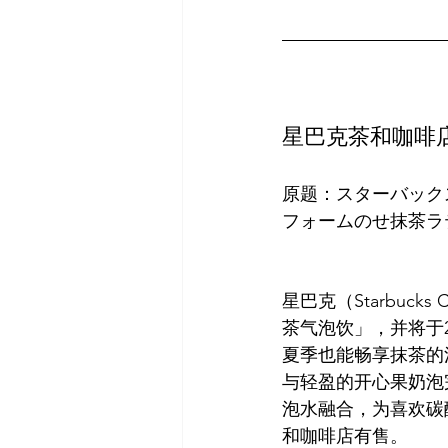
星巴克茶和咖啡
原题：スターバック
星巴克（Starbuc
茶气泡饮」，并将于2
夏季也能畅享抹茶的
与轻盈的开心果奶泡
泡水融合，为喜欢碳