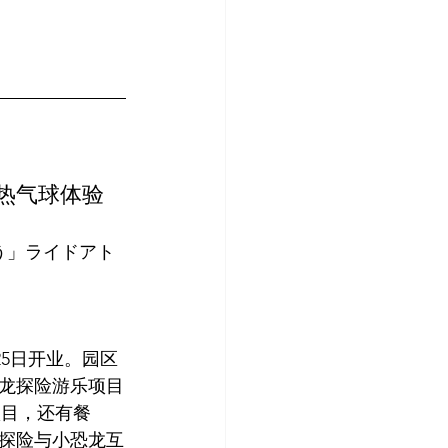
和热气球体验
う」ライドアト
25日开业。园区
恐龙探险游乐项目
项目，还有餐
探险与小恐龙互