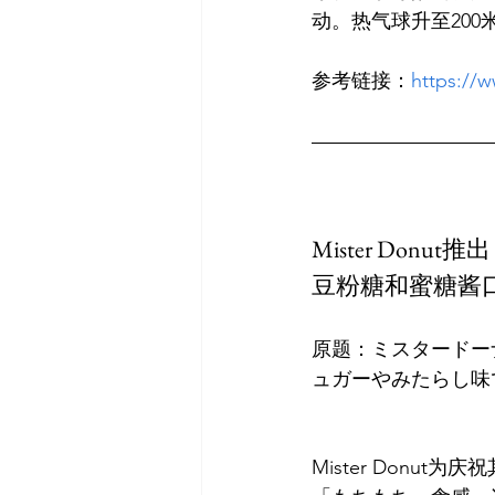
参考链接：
https://
Mister D
豆粉糖和蜜糖酱
原题：ミスタードー
Mister Don