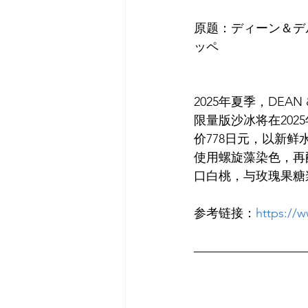
原题：ディーン＆デ
2025年夏季，DE
限量版沙冰将在202
价778日元，以新
使用螺旋藻染色，再
参考链接：
https://