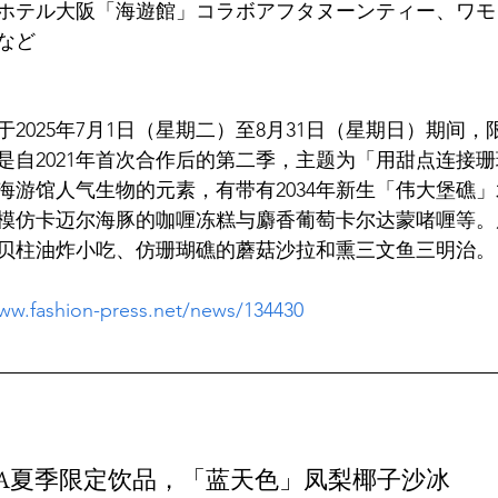
ホテル大阪「海遊館」コラボアフタヌーンティー、ワモ
2025年7月1日（星期二）至8月31日（星期日）期间
是自2021年首次合作后的第二季，主题为「用甜点连接
海游馆人气生物的元素，有带有2034年新生「伟大堡礁
模仿卡迈尔海豚的咖喱冻糕与麝香葡萄卡尔达蒙啫喱等。
www.fashion-press.net/news/134430
LUCA夏季限定饮品，「蓝天色」凤梨椰子沙冰