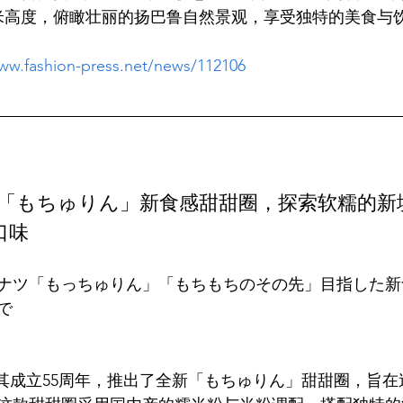
www.fashion-press.net/news/112106
onut推出「もちゅりん」新食感甜甜圈，探索软糯的
口味
ナツ「もっちゅりん」「もちもちのその先」目指した新
ut为庆祝其成立55周年，推出了全新「もちゅりん」甜甜圈，旨