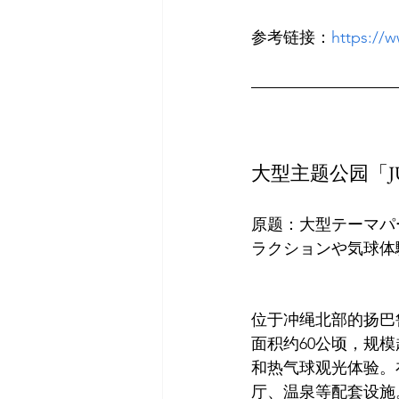
参考链接：
https://
大型主题公园「J
原题：大型テーマパ
位于冲绳北部的扬巴鲁
面积约60公顷，规
和热气球观光体验。
厅、温泉等配套设施