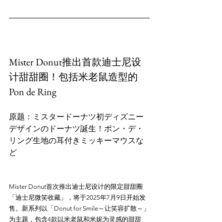
Mister Donut推出首款迪士尼设
计甜甜圈！包括米老鼠造型的
Pon de Ring
原题：ミスタードーナツ初ディズニー
デザインのドーナツ誕生！ポン・デ・
リング生地の耳付きミッキーマウスな
Mister Donut首次推出迪士尼设计的限定甜甜圈
「迪士尼微笑收藏」，将于2025年7月9日开始发
售。新系列以「Donut for Smile～让笑容扩散～」
为主题，包含4款以米老鼠和米妮为灵感的甜甜