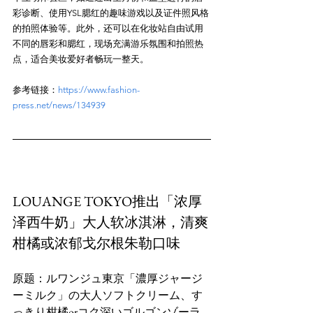
彩诊断、使用YSL腮红的趣味游戏以及证件照风格
的拍照体验等。此外，还可以在化妆站自由试用
不同的唇彩和腮红，现场充满游乐氛围和拍照热
参考链接：
https://www.fashion-
press.net/news/134939
LOUANGE TOKYO推出「浓厚
泽西牛奶」大人软冰淇淋，清爽
柑橘或浓郁戈尔根朱勒口味
原题：ルワンジュ東京「濃厚ジャージ
ーミルク」の大人ソフトクリーム、す
っきり柑橘orコク深いゴルゴンゾーラ