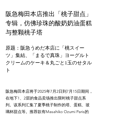
阪急梅田本店推出「桃子甜点」
专辑，仿佛珍珠的酸奶奶油蛋糕
与整颗桃子塔
原题：阪急うめだ本店に「桃スイー
ツ」集結、「まるで真珠」ヨーグルト
クリームのケーキ＆丸ごと1玉のせタル
阪急梅田本店将于2025年7月2日到7月15日期间，
在地下1、2层的食品卖场推出限时桃子甜点系
列。该系列汇集了夏季桃子制作的塔、蛋糕、玻
璃杯甜点等。推荐款有Masahiko Ozumi Paris的
「シェルペッシュ」，这款蛋糕结合了酸奶奶
油、卡仕达酱和桃子果酱，外表光泽如海洋珍
珠；还有Frutterie果坊的「丸ごとピーチのグラン