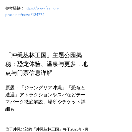
参考链接：
https://www.fashion-
press.net/news/134772
「冲绳丛林王国」主题公园揭
秘：恐龙体验、温泉与更多，地
点与门票信息详解
原题：「ジャングリア沖縄」「恐竜と
遭遇」アトラクションやスパなどテー
マパーク徹底解説、場所やチケット詳
位于冲绳北部的「冲绳丛林王国」将于2025年7月