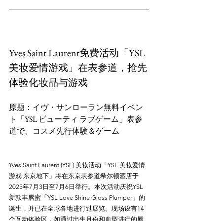
Yves Saint Laurent免费活动「YSL 
美妆爱情游戏」在表参道，抢先
体验化妆品与游戏
原题：イヴ・サンローラン無料イベン
ト「YSL ビューティ ラブゲーム」表参
Yves Saint Laurent (YSL) 美妆活动「YSL 美妆爱情
游戏 东京地下」将在东京表参道希尔顿酒店于
2025年7月3日至7月6日举行。本次活动庆祝YSL
新款丰唇蜜「YSL Love Shine Gloss Plumper」的
诞生，并已在全球各地进行过展览。现场设有14
个互动体验区，如通过出生月份和血型进行的唇