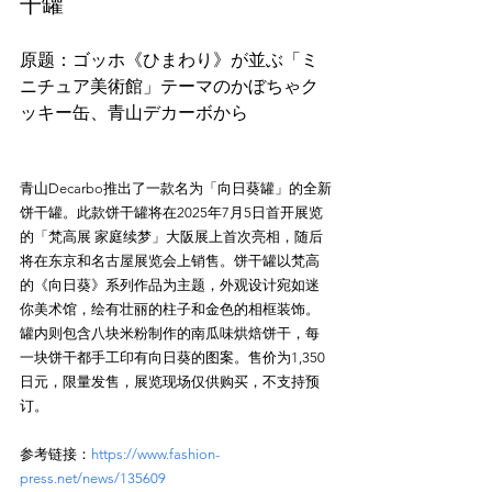
干罐
原题：ゴッホ《ひまわり》が並ぶ「ミ
ニチュア美術館」テーマのかぼちゃク
青山Decarbo推出了一款名为「向日葵罐」的全新
饼干罐。此款饼干罐将在2025年7月5日首开展览
的「梵高展 家庭续梦」大阪展上首次亮相，随后
将在东京和名古屋展览会上销售。饼干罐以梵高
的《向日葵》系列作品为主题，外观设计宛如迷
你美术馆，绘有壮丽的柱子和金色的相框装饰。
罐内则包含八块米粉制作的南瓜味烘焙饼干，每
一块饼干都手工印有向日葵的图案。售价为1,350
日元，限量发售，展览现场仅供购买，不支持预
参考链接：
https://www.fashion-
press.net/news/135609