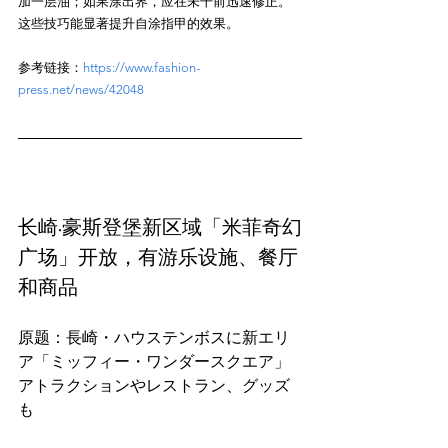
加一层油；如果涂出界，应在未干前迅速修正。
参考链接：
https://www.fashion-
press.net/news/42048
长崎·豪斯登堡新区域「米菲奇幻
广场」开放，有游乐设施、餐厅
和商品
原题：長崎・ハウステンボスに新エリ
ア「ミッフィー・ワンダースクエア」
アトラクションやレストラン、グッズ