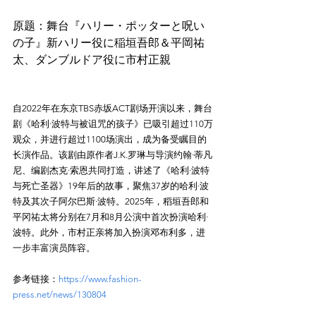
原题：舞台『ハリー・ポッターと呪い
の子』新ハリー役に稲垣吾郎＆平岡祐
自2022年在东京TBS赤坂ACT剧场开演以来，舞台
剧《哈利·波特与被诅咒的孩子》已吸引超过110万
观众，并进行超过1100场演出，成为备受瞩目的
长演作品。该剧由原作者J.K.罗琳与导演约翰·蒂凡
尼、编剧杰克·索恩共同打造，讲述了《哈利·波特
与死亡圣器》19年后的故事，聚焦37岁的哈利·波
特及其次子阿尔巴斯·波特。2025年，稻垣吾郎和
平冈祐太将分别在7月和8月公演中首次扮演哈利·
波特。此外，市村正亲将加入扮演邓布利多，进
参考链接：
https://www.fashion-
press.net/news/130804