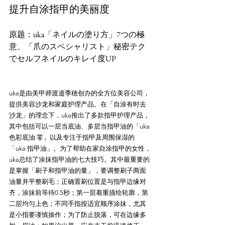
提升自涂指甲的美丽度
原题：uka「ネイルの塗り方」7つの極
意、「爪のスペシャリスト」秘密テク
uka是由美甲师渡邉季穂创办的全方位美容公司，
提供美容沙龙和家庭护理产品。在「自涂有时去
沙龙」的理念下，uka推出了多款指甲护理产品，
其中包括可以一层当底油、多层当指甲油的「uka 
色彩底油 零」以及专注于指甲及周围保湿的
「uka 指甲油」。为了帮助在家自涂指甲的女性，
uka总结了涂抹指甲油的七大技巧。其中最重要的
是掌握「刷子和指甲油的量」，要调整刷子两面
油量并平整刷毛；正确置刷位置是与指甲边缘对
齐，涂抹前等待0.5秒；第一层着重描绘轮廓，第
二层均匀上色；不同手指按适宜顺序涂抹，尤其
是小指要谨慎操作；为了防止脱落，可在边缘多