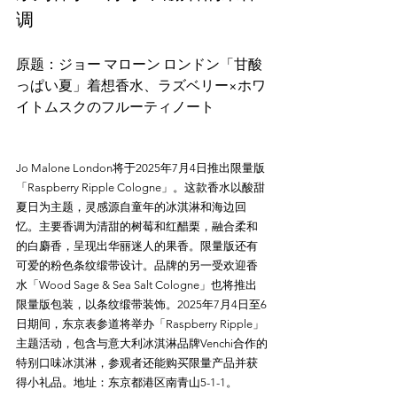
调
原题：ジョー マローン ロンドン「甘酸
っぱい夏」着想香水、ラズベリー×ホワ
Jo Malone London将于2025年7月4日推出限量版
「Raspberry Ripple Cologne」。这款香水以酸甜
夏日为主题，灵感源自童年的冰淇淋和海边回
忆。主要香调为清甜的树莓和红醋栗，融合柔和
的白麝香，呈现出华丽迷人的果香。限量版还有
可爱的粉色条纹缎带设计。品牌的另一受欢迎香
水「Wood Sage & Sea Salt Cologne」也将推出
限量版包装，以条纹缎带装饰。2025年7月4日至6
日期间，东京表参道将举办「Raspberry Ripple」
主题活动，包含与意大利冰淇淋品牌Venchi合作的
特别口味冰淇淋，参观者还能购买限量产品并获