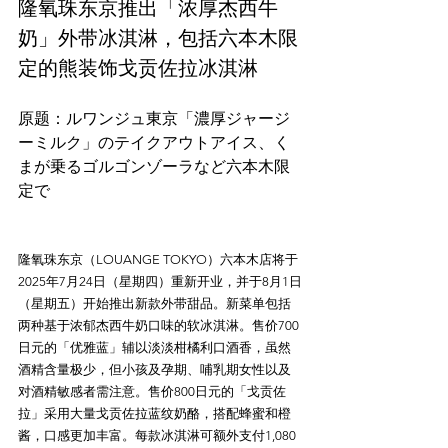
隆氧珠东京推出「浓厚杰西牛
奶」外带冰淇淋，包括六本木限
定的熊装饰戈贡佐拉冰淇淋
原题：ルワンジュ東京「濃厚ジャージ
ーミルク」のテイクアウトアイス、く
まが乗るゴルゴンゾーラなど六本木限
隆氧珠东京（LOUANGE TOKYO）六本木店将于
2025年7月24日（星期四）重新开业，并于8月1日
（星期五）开始推出新款外带甜品。新菜单包括
两种基于浓郁杰西牛奶口味的软冰淇淋。售价700
日元的「优雅蓝」辅以淡淡柑橘利口酒香，虽然
酒精含量极少，但小孩及孕期、哺乳期女性以及
对酒精敏感者需注意。售价800日元的「戈贡佐
拉」采用大量戈贡佐拉蓝纹奶酪，搭配蜂蜜和橙
酱，口感更加丰富。每款冰淇淋可额外支付1,080