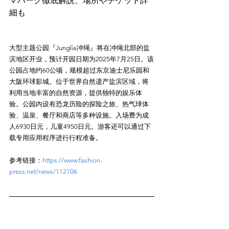
マパーク徹底解説、場所やチケット詳
大型主题公园『Junglia冲绳』将在冲绳北部的盐
滨地区开业，预计开园日期为2025年7月25日。该
公园占地约60公顷，规模超过东京迪士尼乐园和
大阪环球影城。位于世界自然遗产盐滨区域，将
利用当地丰富的自然资源，提供独特的娱乐体
验。公园内设有恐龙历险的探险之旅、热气球体
验、温泉、餐厅和商店等多种设施。入场费为成
人6930日元，儿童4950日元。游客还可以通过下
参考链接：
https://www.fashion-
press.net/news/112106