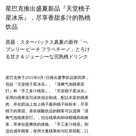
星巴克推出盛夏新品『天堂桃子
星冰乐』，尽享香甜多汁的熟桃
饮品
原题：スターバックス真夏の新作「ヘ
ブンリー ピーチ フラペチーノ」とろけ
星巴克将于2025年8月1日推出夏季饮品第四弹，
包括『天堂桃子星冰乐』、『清爽气泡桃果苏
打』和『手工多汁桃茶』。『天堂桃子星冰乐』
采用白桃果泥与冰块混合制成，配以丰富的桃果
肉，并在奶油上加上桃子酱和桃子味粉末，尽享
桃子的香甜。喜欢碳酸饮品的顾客可以选择『清
爽气泡桃果苏打』，结合桃果肉和绿柑橘风味糖
浆，带来轻盈爽快的体验。『手工多汁桃茶』则
适合成年顾客，使用大量桃果肉与红茶搭配，口