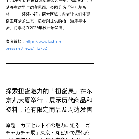
于2026年春在东京读卖乐园内开业。600多种宝可
梦将在这里与访客见面。公园分为「宝可梦森
林」与「莎莎小镇」两大区域，前者让人们能观
察宝可梦的生态，后者则提供购物、游乐等体
参考链接：
https://www.fashion-
press.net/news/112752
探索扭蛋魅力的「扭蛋展」在东
京丸大厦举行，展示历代商品和
资料，还有限定商品及周边发售
原题：カプセルトイの魅力に迫る「ガ
チャガチャ展」東京・丸ビルで歴代商