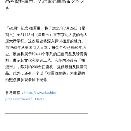
品や資料展示、先行販売商品＆グッズ
「60周年纪念 扭蛋展」将于2025年7月26日（星
期六）至8月15日（星期五）在东京丸大厦的丸大
厦大厅举行。这次展览将深入探讨扭蛋的魅力。
自1965年从美国引入日本，扭蛋至今已有60年历
史。展览将展示约400个系列的扭蛋商品及珍贵资
料，展示其文化和制造工艺。会场内还设有「扭
蛋街」，陈列约200台扭蛋机，提供最新及限量商
品。此外，还有一个以「扭蛋收纳袋」为主题的
参考链接：
https://www.fashion-
press.net/news/133693