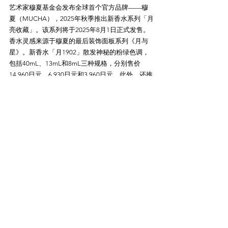
艺术家穆夏基金会发布全球首个官方品牌——穆
夏（MUCHA），2025年秋季推出新香水系列「月
亮收藏」。该系列将于2025年8月1日正式发售。
香水灵感来源于穆夏的最后装饰面板系列《月与
星》。新香水「月1902」散发神秘的粉绿色调，
包括40mL、13mL和8mL三种规格，分别售价
14,960日元、6,930日元和3,960日元。此外，还推
出相应香味的手工皂与护手霜。系列还包括星形
铆钉包、六芒星镜子挂件和花布手帕等丰富的配
参考链接：
https://www.fashion-
press.net/news/136412
舞台剧《地——关于地球的运
动》：窪田正孝×三浦透子×森山