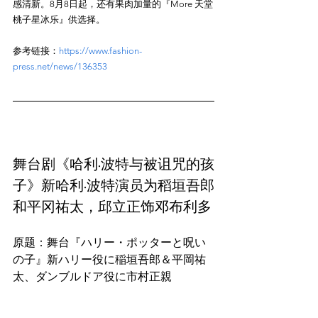
感清新。8月8日起，还有果肉加量的『More 天堂
参考链接：
https://www.fashion-
press.net/news/136353
舞台剧《哈利·波特与被诅咒的孩
子》新哈利·波特演员为稻垣吾郎
和平冈祐太，邱立正饰邓布利多
原题：舞台『ハリー・ポッターと呪い
の子』新ハリー役に稲垣吾郎＆平岡祐