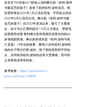
在东京TBS赤坂ACT剧场上演的舞台剧《哈利·波特
与被诅咒的孩子》迎来了新的哈利·波特演员。稻
垣吾郎将在2025年7月公演后登场，平冈祐太则在
2025年8月公演后出演。舞台剧《哈利·波特与被
诅咒的孩子》自2022年首演以来，吸引了大量观
众，迄今为止已累积超过110万人次观众，荣获包
括英国劳伦斯·奥利维尔奖和美国托尼奖在内的60
多项戏剧奖项。舞台剧讲述的是《哈利·波特与死
亡圣器》19年后的故事，聚焦37岁的哈利·波特和
他的次子阿尔巴斯·波特。除了稻垣吾郎和平冈祐
太，共同饰演哈利·波特的还有大贯勇辅，而市村
参考链接：
https://www.fashion-
press.net/news/130804