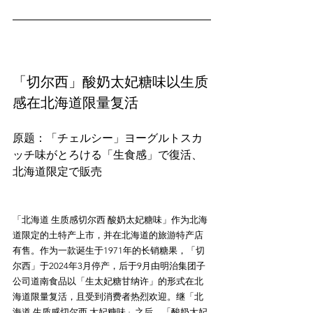
「切尔西」酸奶太妃糖味以生质
感在北海道限量复活
原题：「チェルシー」ヨーグルトスカ
ッチ味がとろける「生食感」で復活、
「北海道 生质感切尔西 酸奶太妃糖味」作为北海
道限定的土特产上市，并在北海道的旅游特产店
有售。作为一款诞生于1971年的长销糖果，「切
尔西」于2024年3月停产，后于9月由明治集团子
公司道南食品以「生太妃糖甘纳许」的形式在北
海道限量复活，且受到消费者热烈欢迎。继「北
海道 生质感切尔西 太妃糖味」之后，「酸奶太妃