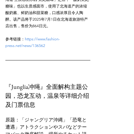
糖味」也以生质感面市，使用了北海道产的浓缩
酸奶酱、鲜奶油和甜菜糖，口感浓厚且令人陶
醉。该产品将于2025年7月1日在北海道旅游特产
参考链接：
https://www.fashion-
press.net/news/136562
『Junglia冲绳』全面解构主题公
园，恐龙互动，温泉等详细介绍
及门票信息
原题：「ジャングリア沖縄」「恐竜と
遭遇」アトラクションやスパなどテー