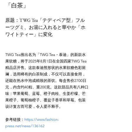
「白茶」
原题：TWG Tea「テディベア型」フル
ーツグミ、お湯に入れると華やか「ホ
TWG Tea推出名为「TWG Tea・泰迪」的新款水
果软糖，将于2025年8月1日在全国四家TWG Tea
精品店开售。这款泰迪熊形状的水果软糖色彩斑
斓，选用稀有的白茶制成，不仅可以直接食用，
还能在热水中泡成精致的茶饮。每盒售价2700日
元，内含约40粒、重200克。这款甜品共有八种口
味：苹果葡萄、蓝莓、橙子肉桂、生姜柠檬、芒
果橙子、葡萄柚橙子、覆盆子香草和草莓。包装
参考链接：
https://www.fashion-
press.net/news/136162