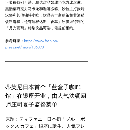
下显得特别可爱。精选甜品如甜巧克力冰淇淋、
黑醋栗巧克力马卡龙和咖啡冻糕。沙拉主打炭烤
汉堡和其他独特小吃，饮品有丰富的茶和非酒精
饮料选择，还有哈根达斯「香草」冰淇淋特制的
参考链接：
https://www.fashion-
press.net/news/136898
蒂芙尼日本首个「蓝盒子咖啡
馆」在银座开业，由人气法餐厨
师庄司夏子监督菜单
原题：ティファニー日本初「ブルー ボ
ックス カフェ」銀座に誕生、人気フレ