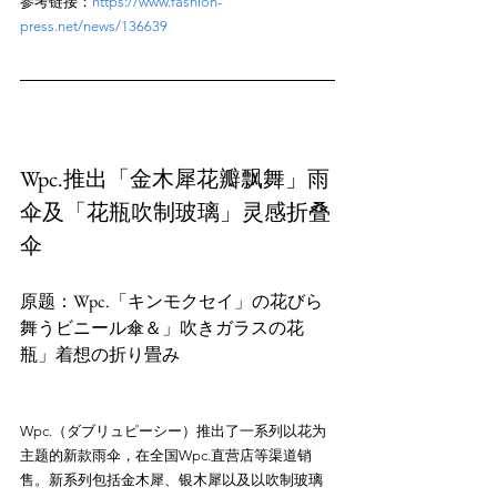
参考链接：
https://www.fashion-
press.net/news/136639
Wpc.推出「金木犀花瓣飘舞」雨
伞及「花瓶吹制玻璃」灵感折叠
伞
原题：Wpc.「キンモクセイ」の花びら
舞うビニール傘＆」吹きガラスの花
Wpc.（ダブリュピーシー）推出了一系列以花为
主题的新款雨伞，在全国Wpc.直营店等渠道销
售。新系列包括金木犀、银木犀以及以吹制玻璃