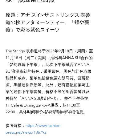
原题：アナ スイ×ザ ストリングス 表参
道の秋アフタヌーンティー、「蝶や薔
The Strings 表参道将于2025年9月18日（周四）至
11月18日（周二）期间，推出与ANNA SUI合作的
「梦幻玫瑰下午茶」。此次下午茶融合了ANNA 
SUI浪漫奇幻的特色，采用紫色、黑色与红色点缀
甜品和咸点。菜单包括紫色蒙布朗马芬、蓝莓奶
冻、黑猫迷你汉堡等。此外，还有搭配前菜与主
菜的迷你下午茶套餐、价格不等的组合套餐以及
独特的「ANNA SUI梦幻圣代」。整个下午茶在
1F Café & Dining ZelkovA供应，从11:30至
参考链接：
https://www.fashion-
press.net/news/136792