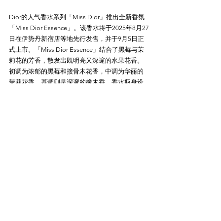
Dior的人气香水系列「Miss Dior」推出全新香氛
「Miss Dior Essence」。该香水将于2025年8月27
日在伊势丹新宿店等地先行发售，并于9月5日正
式上市。「Miss Dior Essence」结合了黑莓与茉
莉花的芳香，散发出既明亮又深邃的水果花香。
初调为浓郁的黑莓和接骨木花香，中调为华丽的
茉莉花香，基调则是深邃的橡木香。香水瓶身设
计复古优雅，灵感源自1949年的经典设计，搭配
黑色蝴蝶结和磨砂玻璃盖子，展现出永恒的高贵
参考链接：
https://www.fashion-
press.net/news/136986
舞台剧《哈利·波特与被诅咒的孩