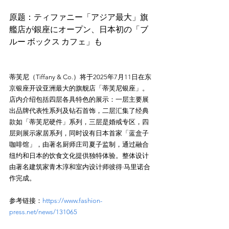
原题：ティファニー「アジア最大」旗
艦店が銀座にオープン、日本初の「ブ
蒂芙尼（Tiffany & Co.）将于2025年7月11日在东
京银座开设亚洲最大的旗舰店「蒂芙尼银座」。
店内介绍包括四层各具特色的展示：一层主要展
出品牌代表性系列及钻石首饰，二层汇集了经典
款如「蒂芙尼硬件」系列，三层是婚戒专区，四
层则展示家居系列，同时设有日本首家「蓝盒子
咖啡馆」，由著名厨师庄司夏子监制，通过融合
纽约和日本的饮食文化提供独特体验。整体设计
由著名建筑家青木淳和室内设计师彼得·马里诺合
参考链接：
https://www.fashion-
press.net/news/131065