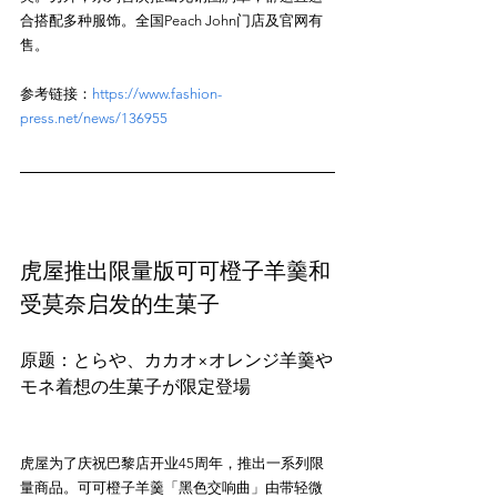
合搭配多种服饰。全国Peach John门店及官网有
参考链接：
https://www.fashion-
press.net/news/136955
虎屋推出限量版可可橙子羊羹和
受莫奈启发的生菓子
原题：とらや、カカオ×オレンジ羊羹や
虎屋为了庆祝巴黎店开业45周年，推出一系列限
量商品。可可橙子羊羹「黑色交响曲」由带轻微