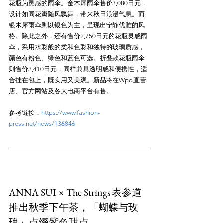
花瓶为灵感的雨伞。金木犀雨伞售价3,080日元，
设计如同花瓣随风飘舞，带来秋日浪漫气息。而
银木犀雨伞则以银色为主，呈现出宁静优雅的风
格。除此之外，还有售价2,750日元的花瓶灵感雨
伞，采用水彩般的柔和色彩和独特的玻璃质感，
颜色有粉色、绿色和蓝色可选。折叠款花瓶雨伞
则售价3,410日元，同样兼具透明感和便携性，适
合挂在包上，既实用又美观。新品将在Wpc.直营
参考链接：
https://www.fashion-
press.net/news/136846
ANNA SUI × The Strings 表参道
推出秋季下午茶，「蝴蝶与玫
瑰」点缀紫色甜点