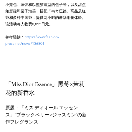
小笼包、蒸饺和以熊猫造型的包子等，以及甜点
如蛋挞和栗子泡芙，搭配「韦奇伍德」高品质红
茶和多种中国茶，提供两小时的奢华用餐体验。
参考链接：
https://www.fashion-
press.net/news/136801
「Miss Dior Essence」黑莓×茉莉
花的新香水
原题：「ミス ディオール エッセン
ス」"ブラックベリー×ジャスミン"の新