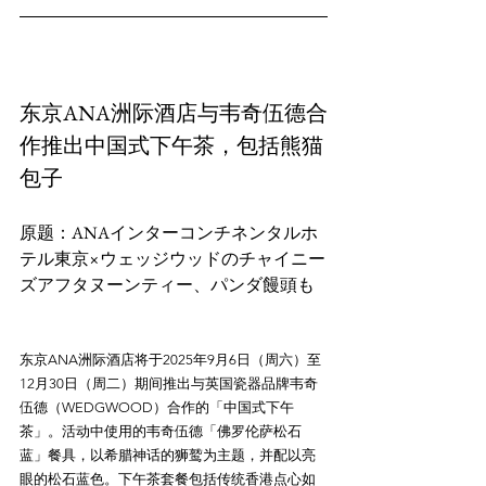
东京ANA洲际酒店与韦奇伍德合
作推出中国式下午茶，包括熊猫
包子
原题：ANAインターコンチネンタルホ
テル東京×ウェッジウッドのチャイニー
东京ANA洲际酒店将于2025年9月6日（周六）至
12月30日（周二）期间推出与英国瓷器品牌韦奇
伍德（WEDGWOOD）合作的「中国式下午
茶」。活动中使用的韦奇伍德「佛罗伦萨松石
蓝」餐具，以希腊神话的狮鹫为主题，并配以亮
眼的松石蓝色。下午茶套餐包括传统香港点心如