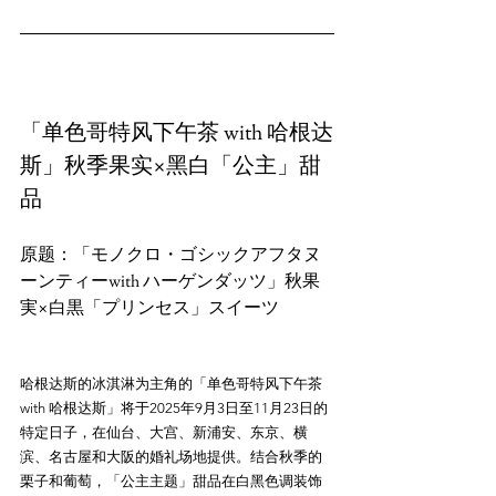
「单色哥特风下午茶 with 哈根达
斯」秋季果实×黑白「公主」甜
品
原题：「モノクロ・ゴシックアフタヌ
ーンティーwith ハーゲンダッツ」秋果
哈根达斯的冰淇淋为主角的「单色哥特风下午茶 
with 哈根达斯」将于2025年9月3日至11月23日的
特定日子，在仙台、大宫、新浦安、东京、横
滨、名古屋和大阪的婚礼场地提供。结合秋季的
栗子和葡萄，「公主主题」甜品在白黑色调装饰