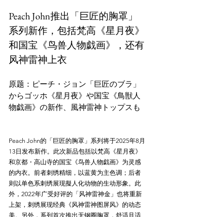
Peach John推出「巨匠的胸罩」
系列新作，包括梵高《星月夜》
和国宝《鸟兽人物戯画》，还有
风神雷神上衣
原题：ピーチ・ジョン「巨匠のブラ」
からゴッホ《星月夜》や国宝《鳥獣人
Peach John的「巨匠的胸罩」系列将于2025年8月
13日发布新作。此次新品包括以梵高《星月夜》
和京都・高山寺的国宝《鸟兽人物戯画》为灵感
的内衣。前者刺绣精细，以蓝黄为主色调；后者
则以单色系刺绣展现擬人化动物的生动形象。此
外，2022年广受好评的「风神雷神金」也将重新
上架，刺绣展现经典《风神雷神图屏风》的动态
美。另外，系列首次推出无钢圈胸罩，舒适且适