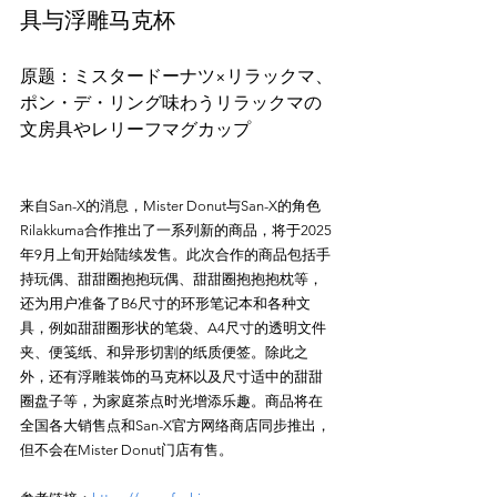
具与浮雕马克杯
原题：ミスタードーナツ×リラックマ、
ポン・デ・リング味わうリラックマの
来自San-X的消息，Mister Donut与San-X的角色
Rilakkuma合作推出了一系列新的商品，将于2025
年9月上旬开始陆续发售。此次合作的商品包括手
持玩偶、甜甜圈抱抱玩偶、甜甜圈抱抱抱枕等，
还为用户准备了B6尺寸的环形笔记本和各种文
具，例如甜甜圈形状的笔袋、A4尺寸的透明文件
夹、便笺纸、和异形切割的纸质便签。除此之
外，还有浮雕装饰的马克杯以及尺寸适中的甜甜
圈盘子等，为家庭茶点时光增添乐趣。商品将在
全国各大销售点和San-X官方网络商店同步推出，