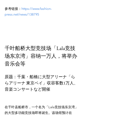
参考链接：
https://www.fashion-
press.net/news/138795
千叶船桥大型竞技场「Lala竞技
场东京湾」容纳一万人，将举办
音乐会等
原题：千葉・船橋に大型アリーナ「ら
らアリーナ 東京ベイ」収容客数1万人、
在千叶县船桥市，一个名为「Lala竞技场东京湾」
的大型多功能竞技场即将诞生。该场馆预计在