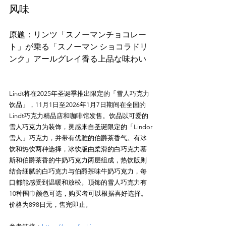
风味
原题：リンツ「スノーマンチョコレー
ト」が乗る「スノーマン ショコラドリ
Lindt将在2025年圣诞季推出限定的「雪人巧克力
饮品」，11月1日至2026年1月7日期间在全国的
Lindt巧克力精品店和咖啡馆发售。饮品以可爱的
雪人巧克力为装饰，灵感来自圣诞限定的「Lindor
雪人」巧克力，并带有优雅的伯爵茶香气。有冰
饮和热饮两种选择，冰饮版由柔滑的白巧克力慕
斯和伯爵茶香的牛奶巧克力两层组成，热饮版则
结合细腻的白巧克力与伯爵茶味牛奶巧克力，每
口都能感受到温暖和放松。顶饰的雪人巧克力有
10种围巾颜色可选，购买者可以根据喜好选择。