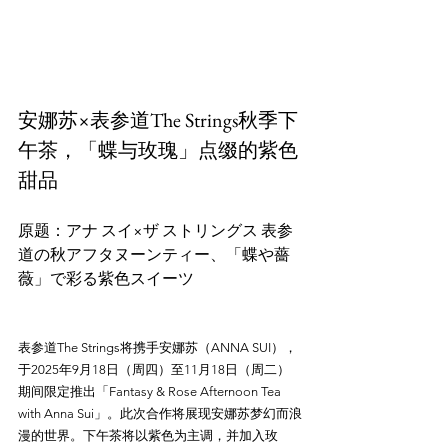
安娜苏×表参道The Strings秋季下
午茶，「蝶与玫瑰」点缀的紫色
甜品
原题：アナ スイ×ザ ストリングス 表参
道の秋アフタヌーンティー、「蝶や薔
表参道The Strings将携手安娜苏（ANNA SUI），
于2025年9月18日（周四）至11月18日（周二）
期间限定推出「Fantasy & Rose Afternoon Tea 
with Anna Sui」。此次合作将展现安娜苏梦幻而浪
漫的世界。下午茶将以紫色为主调，并加入玫