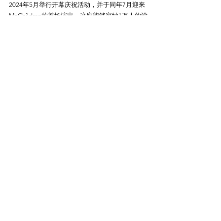
2024年5月举行开幕庆祝活动，并于同年7月迎来
Mr.Children的首场演出。这座能够容纳1万人的设
施，由三井不动产与Mixi公司合作建设，不仅是
B.LEAGUE一级球队千叶喷气机船桥队的主场，还
将举行音乐会、体育赛事和企业展览等各种活
动。馆内配置了可升降的中央大屏幕和全长120米
的环绕屏幕，两层设有四个饮食区，以及专属VIP
区。方便的地理位置让观众在享受活动之余，还
可以轻松前往邻近的Lalaport购物中心等地。2025
年10月29日，竞技场将与Lalaport间新增一座连接
参考链接：
https://www.fashion-
press.net/news/83948
Mrs. GREEN APPLE启动第三阶