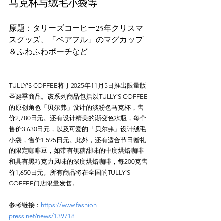
马克杯与绒毛小袋等
原题：タリーズコーヒー25年クリスマ
スグッズ、「ベアフル」のマグカップ
TULLY'S COFFEE将于2025年11月5日推出限量版
圣诞季商品。该系列商品包括以TULLY'S COFFEE
的原创角色「贝尔弗」设计的淡粉色马克杯，售
价2,780日元。还有设计精美的渐变色水瓶，每个
售价3,630日元，以及可爱的「贝尔弗」设计绒毛
小袋，售价1,595日元。此外，还有适合节日赠礼
的限定咖啡豆，如带有焦糖甜味的中度烘焙咖啡
和具有黑巧克力风味的深度烘焙咖啡，每200克售
价1,650日元。所有商品将在全国的TULLY'S 
参考链接：
https://www.fashion-
press.net/news/139718