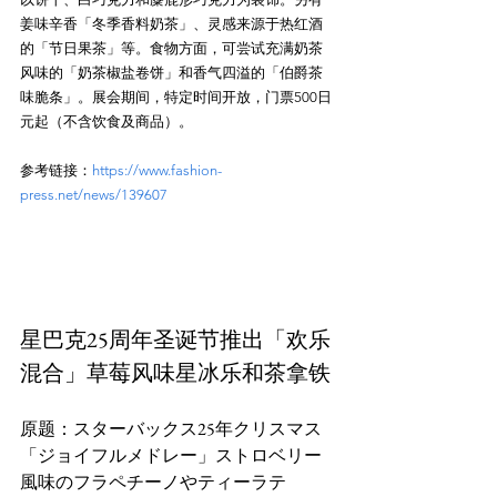
姜味辛香「冬季香料奶茶」、灵感来源于热红酒
的「节日果茶」等。食物方面，可尝试充满奶茶
风味的「奶茶椒盐卷饼」和香气四溢的「伯爵茶
味脆条」。展会期间，特定时间开放，门票500日
参考链接：
https://www.fashion-
press.net/news/139607
星巴克25周年圣诞节推出「欢乐
混合」草莓风味星冰乐和茶拿铁
原题：スターバックス25年クリスマス
「ジョイフルメドレー」ストロベリー