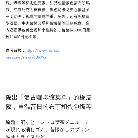
瑰、蝴蝶等标志性元素。甜品包括紫色蒙布朗玛
芬、红唇巧克力棒棒糖、黑色马卡龙夹心覆盆子
三明治等，视觉与味觉并重。另外，还有黑猫造
型汉堡、牛肉紫甘蓝塔和紫薯羹等三款咸食。店
内还提供各种套餐和个性特饮，价格从5800日元
参考链接：
https://www.fashion-
press.net/news/136792
擦出「复古咖啡馆菜单」的橡皮
擦，重温昔日的布丁和蛋包饭等
原题：消すと「レトロ喫茶メニュー」
が現れる消しゴム、昔懐かしのプリン