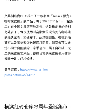
文具制造商PLUS推出了一款名为「Air-in＜限定＞
咖啡橡皮擦」的产品，将于2025年11月4日（星期
二）在全国文具店等地发售。这款橡皮擦的特别
之处在于，每次使用时会渐渐显现出复古咖啡馆
的经典菜肴，如硬布丁、蔬菜咖喱饭、樱桃奶油
苏打以及蕃茄酱蛋包饭四种图案。消费者可以通
过不同方向的擦除，亲手创作出属于自己独一无
二的橡皮擦艺术品，使得日常的橡皮擦使用变得
参考链接：
https://www.fashion-
press.net/news/139671
横滨红砖仓库25周年圣诞集市：