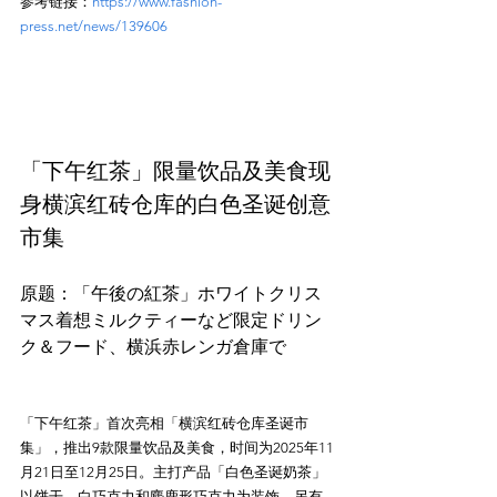
参考链接：
https://www.fashion-
press.net/news/139606
「下午红茶」限量饮品及美食现
身横滨红砖仓库的白色圣诞创意
市集
原题：「午後の紅茶」ホワイトクリス
マス着想ミルクティーなど限定ドリン
「下午红茶」首次亮相「横滨红砖仓库圣诞市
集」，推出9款限量饮品及美食，时间为2025年11
月21日至12月25日。主打产品「白色圣诞奶茶」
以饼干、白巧克力和麋鹿形巧克力为装饰。另有