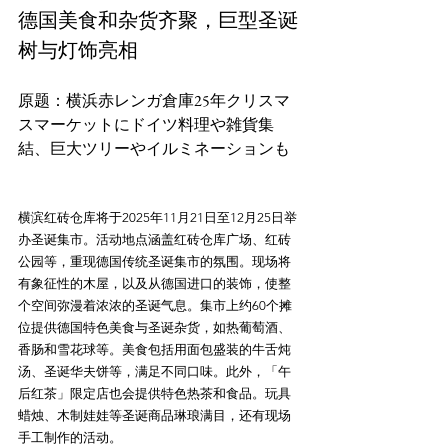
德国美食和杂货齐聚，巨型圣诞
树与灯饰亮相
原题：横浜赤レンガ倉庫25年クリスマ
スマーケットにドイツ料理や雑貨集
横滨红砖仓库将于2025年11月21日至12月25日举
办圣诞集市。活动地点涵盖红砖仓库广场、红砖
公园等，重现德国传统圣诞集市的氛围。现场将
有象征性的木屋，以及从德国进口的装饰，使整
个空间弥漫着浓浓的圣诞气息。集市上约60个摊
位提供德国特色美食与圣诞杂货，如热葡萄酒、
香肠和雪花球等。美食包括用面包盛装的牛舌炖
汤、圣诞华夫饼等，满足不同口味。此外，「午
后红茶」限定店也会提供特色热茶和食品。玩具
蜡烛、木制娃娃等圣诞商品琳琅满目，还有现场