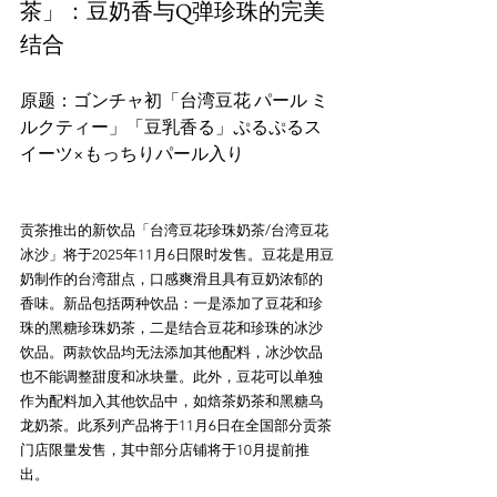
茶」：豆奶香与Q弹珍珠的完美
结合
原题：ゴンチャ初「台湾豆花 パール ミ
ルクティー」「豆乳香る」ぷるぷるス
贡茶推出的新饮品「台湾豆花珍珠奶茶/台湾豆花
冰沙」将于2025年11月6日限时发售。豆花是用豆
奶制作的台湾甜点，口感爽滑且具有豆奶浓郁的
香味。新品包括两种饮品：一是添加了豆花和珍
珠的黑糖珍珠奶茶，二是结合豆花和珍珠的冰沙
饮品。两款饮品均无法添加其他配料，冰沙饮品
也不能调整甜度和冰块量。此外，豆花可以单独
作为配料加入其他饮品中，如焙茶奶茶和黑糖乌
龙奶茶。此系列产品将于11月6日在全国部分贡茶
门店限量发售，其中部分店铺将于10月提前推