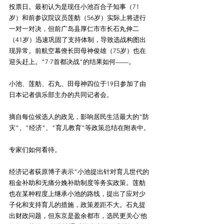
投票日。最初认为是现任小池百合子知事（71
岁）和前参议院议员莲舫（56岁）实际上将进行
一对一对决，但前广岛县厚仁市市长石丸伸二
（41岁）迅速巩固了支持体制，导致选战构图出
现异常。前航空幕僚长田母神俊雄（75岁）也在
迎头赶上。"7·7首都决战"的结果如何——。
小池、莲舫、石丸、田母神四位于19日参加了由
日本记者俱乐部主办的共同记者会。
摘自每位候选人的政见，影响居民生活最大的"防
灾"、"经济"、"育儿教育"等政策总结在附表中。
专家们如何看待。
经济记者荻原博子表示"小池提出针对育儿世代的
租金补助和无痛分娩补助制度等务实政策。莲舫
也在某种程度上继承小池的路线，提出了应对少
子化和支持育儿的措施，政策差距不大。石丸提
出财政问题，但东京是盈余都市，选民更关心'他