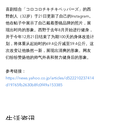
喜剧组合「コロコロチキチキペッパーズ」的西
野創人（32岁）于21日更新了自己的Instagram。
他在帖子中展示了自己戴着墨镜品牌的照片，展
现出时尚的形象。西野于去年8月开始进行健身，
并于今年12月21日结束了为期100天的身体改造计
划，将体重从起始时的69.4公斤减至59.4公斤。这
次改变让他焕然一新，展现出清爽的形象。网友
们纷纷赞扬他的帅气外表和努力健身后的形象。
参考链接：
https://news.yahoo.co.jp/articles/d522210237414
d19765fb2630b8fc0f49a153385
生活资讯