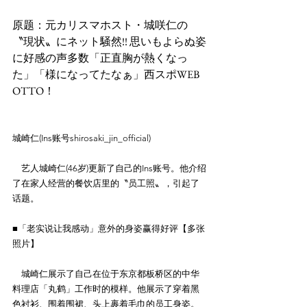
原题：元カリスマホスト・城咲仁の
〝現状〟にネット騒然!! 思いもよらぬ姿
に好感の声多数「正直胸が熱くなっ
た」「様になってたなぁ」西スポWEB 
OTTO！
城崎仁(Ins账号shirosaki_jin_official)
　艺人城崎仁(46岁)更新了自己的Ins账号。他介绍
了在家人经营的餐饮店里的〝员工照〟，引起了
话题。
■「老实说让我感动」意外的身姿赢得好评【多张
照片】
　城崎仁展示了自己在位于东京都板桥区的中华
料理店「丸鹤」工作时的模样。他展示了穿着黑
色衬衫、围着围裙、头上裹着毛巾的员工身姿。