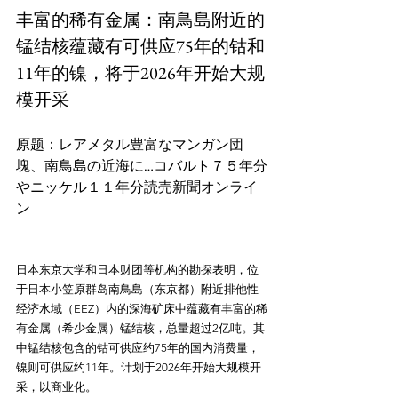
丰富的稀有金属：南鳥島附近的
锰结核蕴藏有可供应75年的钴和
11年的镍，将于2026年开始大规
模开采
原题：レアメタル豊富なマンガン団
塊、南鳥島の近海に…コバルト７５年分
やニッケル１１年分読売新聞オンライ
ン
日本东京大学和日本财团等机构的勘探表明，位
于日本小笠原群岛南鳥島（东京都）附近排他性
经济水域（EEZ）内的深海矿床中蕴藏有丰富的稀
有金属（希少金属）锰结核，总量超过2亿吨。其
中锰结核包含的钴可供应约75年的国内消费量，
镍则可供应约11年。计划于2026年开始大规模开
采，以商业化。