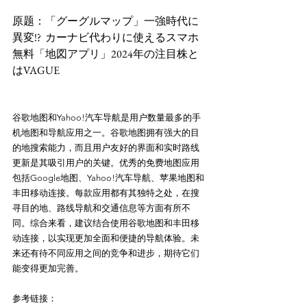
原题：「グーグルマップ」一強時代に
異変!?  カーナビ代わりに使えるスマホ
無料「地図アプリ」2024年の注目株と
はVAGUE
谷歌地图和Yahoo!汽车导航是用户数量最多的手
机地图和导航应用之一。谷歌地图拥有强大的目
的地搜索能力，而且用户友好的界面和实时路线
更新是其吸引用户的关键。优秀的免费地图应用
包括Google地图、Yahoo!汽车导航、苹果地图和
丰田移动连接。每款应用都有其独特之处，在搜
寻目的地、路线导航和交通信息等方面有所不
同。综合来看，建议结合使用谷歌地图和丰田移
动连接，以实现更加全面和便捷的导航体验。未
来还有待不同应用之间的竞争和进步，期待它们
能变得更加完善。
参考链接：