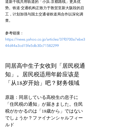
道新干线共用轨道的「小浜-京都路线」更具优
势。铁道·交通机构正致力于敦贺至新大阪段的启
工，计划加强与国土交通省铁道局合作以深化调
查。
参考链接：
https://news.yahoo.co.jp/articles/37f0700a7ebe3
44d44a3cd15fe5db30c71582299
同居高中生子女收到「居民税通
知」。居民税适用年龄应该是
「从18岁开始」吧？财务领域
原题：同居している高校生の息子に
「住民税の通知」が届きました。住民
税がかかるのは「18歳から」ではない
でしょうか？ファイナンシャルフィー
ルド