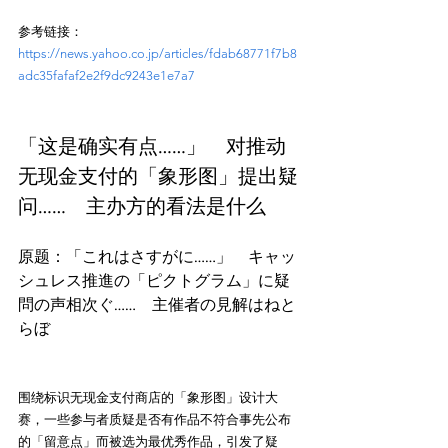
参考链接：
https://news.yahoo.co.jp/articles/fdab68771f7b8
adc35fafaf2e2f9dc9243e1e7a7
「这是确实有点……」　对推动
无现金支付的「象形图」提出疑
问……　主办方的看法是什么
原题：「これはさすがに……」　キャッ
シュレス推進の「ピクトグラム」に疑
問の声相次ぐ……　主催者の見解はねと
らぼ
围绕标识无现金支付商店的「象形图」设计大
赛，一些参与者质疑是否有作品不符合事先公布
的「留意点」而被选为最优秀作品，引发了疑