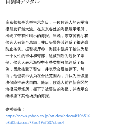
日新聞デジタル
东京都知事选举告示之日，一位候选人的选举海
报引发轩然大波。在东京各处的海报展示场所，
出现了带有性暗示的海报。当晚，东京警视厅将
候选人召集至总部，并口头警告其违反了都迷惑
防止条例。据警视厅称，海报中强调了被认为是
一个女性的裸体和臀部，这被判断为违反了条
例。候选人表示海报中有些类型可能违反了条
例，因此接受了警告，并表示会迅速撕下。然
而，他也表示认为在合法范围内，并认为应该坚
决保障性表达自由。随后，候选人前往新宿区的
海报展示场所，撕下了被警告的海报，并表示会
继续撕下其他场所的海报。
参考链接：
https://news.yahoo.co.jp/articles/edeca4f106516
e8d0bdaccda73bd19c7537ebbc4