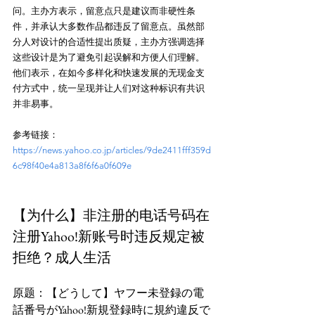
问。主办方表示，留意点只是建议而非硬性条
件，并承认大多数作品都违反了留意点。虽然部
分人对设计的合适性提出质疑，主办方强调选择
这些设计是为了避免引起误解和方便人们理解。
他们表示，在如今多样化和快速发展的无现金支
付方式中，统一呈现并让人们对这种标识有共识
并非易事。
参考链接：
https://news.yahoo.co.jp/articles/9de2411fff359d
6c98f40e4a813a8f6f6a0f609e
【为什么】非注册的电话号码在
注册Yahoo!新账号时违反规定被
拒绝？成人生活
原题：【どうして】ヤフー未登録の電
話番号がYahoo!新規登録時に規約違反で