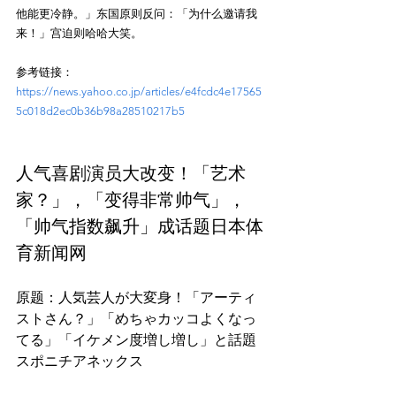
他能更冷静。」东国原则反问：「为什么邀请我
来！」宫迫则哈哈大笑。
参考链接：
https://news.yahoo.co.jp/articles/e4fcdc4e17565
5c018d2ec0b36b98a28510217b5
人气喜剧演员大改变！「艺术
家？」，「变得非常帅气」，
「帅气指数飙升」成话题日本体
育新闻网
原题：人気芸人が大変身！「アーティ
ストさん？」「めちゃカッコよくなっ
てる」「イケメン度増し増し」と話題
スポニチアネックス