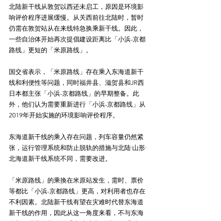
北陆新干线从敦贺以西还未启工，原因是环境影
响评价程序进展缓慢。从关西前往北陆时，暂时
仍需在敦贺站从在来线特急换乘新干线。因此，
一些自治体开始再次提倡建设距离比「小浜-京都
路线」更短的「米原路线」。
国交省表示，「米原路线」存在乘入东海道新干
线和利便性等问题，同时福井县、滋贺县和JR西
日本都主张「小浜-京都路线」的早期整备。此
外，他们认为需要重新进行「小浜-京都路线」从
2019年开始实施的环境影响评价程序。
东海道新干线的乘入存在问题，列车容量仍然紧
张，运行管理系统和防止脱轨的措施与北陆·山形·
北海道新干线系统不同，需要改进。
「米原路线」的乘換在米原站发生，需时、票价
等都比「小浜-京都路线」更高，对利用者也存在
不利因素。北陆新干线有望在灾难时代替东海道
新干线的作用，因此从这一角度来看，不与东海