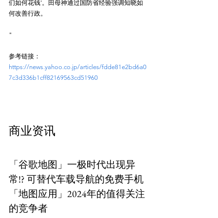
们如何花钱'。田母神通过国防省经验强调知晓如
何改善行政。
"
参考链接：
https://news.yahoo.co.jp/articles/fdde81e2bd6a0
7c3d336b1cff82169563cd51960
商业资讯
「谷歌地图」一极时代出现异
常!? 可替代车载导航的免费手机
「地图应用」2024年的值得关注
的竞争者