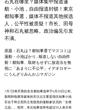
石丸在哪里？媒体集中报道蓮
舫・小池，自由报道封锁！東京
都知事選，媒体不报道其他候选
人，公平性被质疑！市长、田母
神和石丸被忽略。政治偏见引发
不满。
原题：石丸は？都知事選でマスコミは
蓮舫・小池ばかり…報道しない自由炸
裂！都知事、取材もせずに放送法を無
視に「あまりに不公平」イデオロギー
にうんざりみんかぶマガジン
7月7日将开票的东京都知事选举于6月20日公布。
新闻和电视等媒体的关注点主要是现任知事小池
百合子和立宪民主党脱党的蓮舫参议员的「女傑
之战」。然而，本次知事选举有超过50人表示有