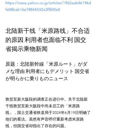
https://news.yahoo.co.jp/articles/1962aab46196d
fe08bab16e78844432a3ff845e5
北陆新干线「米原路线」不合适
的原因 利用者也面临不利 国交
省揭示乘物新闻
原题：北陸新幹線「米原ルート」がダ
メな理由 利用者にもデメリット 国交省
が明らかに乗りものニュース
敦贺至新大阪段的调查正在进行中。关于北陆新
干线敦贺至新大阪段中尚未启工的「米原路
线」，国土交通省铁道局于2024年6月19日明确了
他们的看法。虽然有声音呼吁重新考虑米原路
线，但国交省却指出了存在的问题。