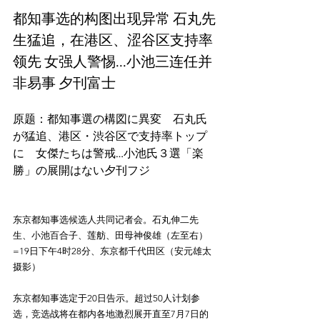
都知事选的构图出现异常 石丸先
生猛追，在港区、涩谷区支持率
领先 女强人警惕...小池三连任并
非易事 夕刊富士
原题：都知事選の構図に異変　石丸氏
が猛追、港区・渋谷区で支持率トップ
に　女傑たちは警戒…小池氏３選「楽
勝」の展開はない夕刊フジ
东京都知事选候选人共同记者会。石丸伸二先
生、小池百合子、莲舫、田母神俊雄（左至右）
=19日下午4时28分、东京都千代田区（安元雄太
摄影）
东京都知事选定于20日告示。超过50人计划参
选，竞选战将在都内各地激烈展开直至7月7日的