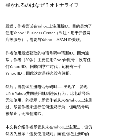
弾かれるのはなぜ？オトナライフ
最近，作者尝试在Yahoo上注册新ID。目的是为了
使用Yahoo! Business Center（※注：用于开设网
店等服务），需要与Yahoo! JAPAN ID关联。
作者使用最近获取的电话号码申请新ID。因为通
常，作者（30岁）主要使用Google账号，没有任
何Yahoo!ID。回顾到学生时代，记得有一个
Yahoo!ID，因此这次是很久没有注册。
然后，当尝试注册电话号码时...... 出现了「发现
LINE Yahoo共同使用规则违反行为，此电话号码
无法使用」的提示，尽管作者从未在Yahoo上注册
过。尽管作者未进行任何违规行为，但电话号码
被禁止，无法创建ID。
本文将介绍作者尽管从未在Yahoo上注册过，但仍
然因为显示「违反使用规则」而被拒绝注册ID的