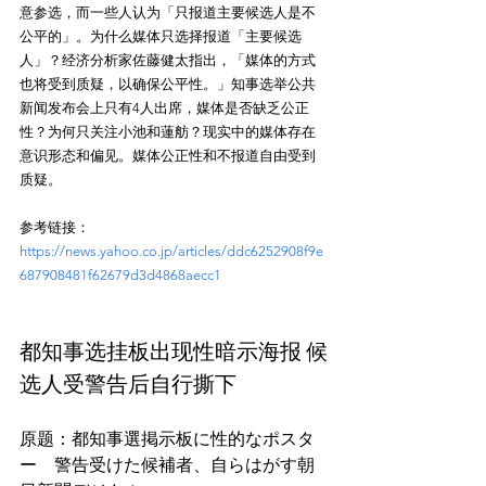
意参选，而一些人认为「只报道主要候选人是不
公平的」。为什么媒体只选择报道「主要候选
人」？经济分析家佐藤健太指出，「媒体的方式
也将受到质疑，以确保公平性。」知事选举公共
新闻发布会上只有4人出席，媒体是否缺乏公正
性？为何只关注小池和蓮舫？现实中的媒体存在
意识形态和偏见。媒体公正性和不报道自由受到
质疑。
参考链接：
https://news.yahoo.co.jp/articles/ddc6252908f9e
687908481f62679d3d4868aecc1
都知事选挂板出现性暗示海报 候
选人受警告后自行撕下
原题：都知事選掲示板に性的なポスタ
ー　警告受けた候補者、自らはがす朝