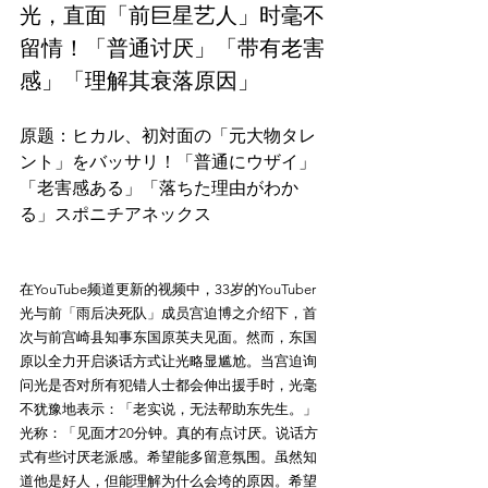
光，直面「前巨星艺人」时毫不
留情！「普通讨厌」「带有老害
感」「理解其衰落原因」
原题：ヒカル、初対面の「元大物タレ
ント」をバッサリ！「普通にウザイ」
「老害感ある」「落ちた理由がわか
る」スポニチアネックス
在YouTube频道更新的视频中，33岁的YouTuber
光与前「雨后决死队」成员宫迫博之介绍下，首
次与前宫崎县知事东国原英夫见面。然而，东国
原以全力开启谈话方式让光略显尴尬。当宫迫询
问光是否对所有犯错人士都会伸出援手时，光毫
不犹豫地表示：「老实说，无法帮助东先生。」
光称：「见面才20分钟。真的有点讨厌。说话方
式有些讨厌老派感。希望能多留意氛围。虽然知
道他是好人，但能理解为什么会垮的原因。希望