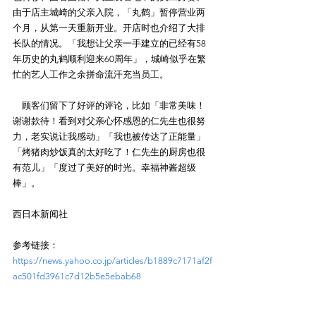
由于店主城崎的父亲入院，「丸鹤」暂停营业两
个月，从第一天重新开业。开店时也介绍了大排
长队的情况。「我想让父亲一手建立的已经有58
年历史的丸鹤顺利迎来60周年」，城崎似乎在繁
忙的艺人工作之余拼命流汗充当员工。
　顾客们留下了好评的评论，比如「非常美味！
谢谢款待！看到对父亲心怀感恩的仁先生也很努
力，老实说让我感动」「我也被传达了正能量」
「烤猪肉炒饭真的太好吃了！仁先生的厨房也很
有范儿」「度过了美好的时光。幸福神酱超级
棒」。
西日本新闻社
参考链接：
https://news.yahoo.co.jp/articles/b1889c7171af2f
ac501fd3961c7d12b5e5ebab68