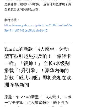
虑的那样，舰载F-35B的统一运营计划也体现了海
参考链接：
https://news.yahoo.co.jp/articles/1507dae3ae16e
5b4414a07443c6c5fdaafe6e4f0
Yamaha的新款「4人乘坐」运动
型车型引起热烈反响！「像轻卡
一样」「很帅！」 全长4米级别
搭载「1升引擎」！豪华内饰的
新款「威武四驱」即将亮相在欧
洲 车辆新闻
原题：ヤマハの新型「「4人乗り」スポ
ーツモデル」に反響多数!? 「軽トラみ