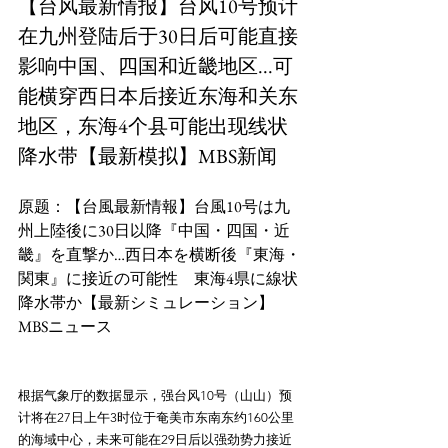
【台风最新情报】台风10号预计
在九州登陆后于30日后可能直接
影响中国、四国和近畿地区...可
能横穿西日本后接近东海和关东
地区，东海4个县可能出现线状
降水带【最新模拟】MBS新闻
原题：【台風最新情報】台風10号は九
州上陸後に30日以降『中国・四国・近
畿』を直撃か…西日本を横断後『東海・
関東』に接近の可能性　東海4県に線状
降水帯か【最新シミュレーション】
根据气象厅的数据显示，强台风10号（山山）预
计将在27日上午3时位于奄美市东南东约160公里
的海域中心，未来可能在29日后以强劲势力接近