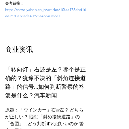
参考链接：
https://news.yahoo.co.jp/articles/10faa173abd16
ee2530a36ada40c93e45640e920
「转向灯」右还是左？哪个是正
确的？犹豫不决的「斜角连接道
路」的信号...如何判断警察的答
复是什么？汽车新闻
原题：「ウインカー」右or左？ どちら
が正しい？ 悩む「斜め接続道路」の
「合図」… どう判断すればいいのか 警