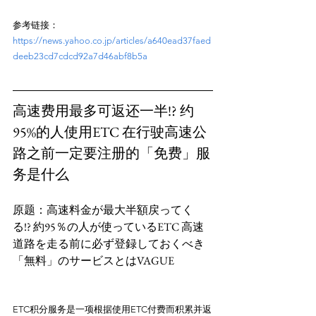
参考链接：
https://news.yahoo.co.jp/articles/a640ead37faed
deeb23cd7cdcd92a7d46abf8b5a
高速费用最多可返还一半!? 约
95%的人使用ETC 在行驶高速公
路之前一定要注册的「免费」服
务是什么
原题：高速料金が最大半額戻ってく
る!? 約95％の人が使っているETC 高速
道路を走る前に必ず登録しておくべき
ETC积分服务是一项根据使用ETC付费而积累并返