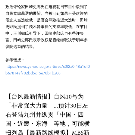
政治评论家田崎史郎氏在电视朝日节目中谈到了
自民党総裁選的展望。当被问到如果不受欢迎的
候选人当选総裁，是否会导致推迟大选时，田崎
史郎氏提到了茂木幹事長的支持率较低。在节目
中，玉川徹氏引导下，田崎史郎氏也有些许失
言。田崎史郎氏表示政权是否继续取决于明年参
参考链接：
https://news.yahoo.co.jp/articles/c0f2a0f48a1df0
b67814af702bd5c15e78b1b208
【台风最新情报】台风10号为
「非常强大力量」...预计30日左
右登陆九州并纵贯「中国・四
国・近畿・东海」等地，可能横
扫列岛【最新路线模拟】MBS新