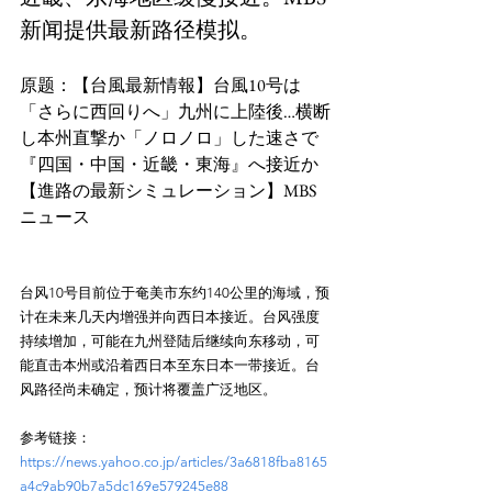
新闻提供最新路径模拟。
原题：【台風最新情報】台風10号は
「さらに西回りへ」九州に上陸後…横断
し本州直撃か「ノロノロ」した速さで
『四国・中国・近畿・東海』へ接近か
【進路の最新シミュレーション】MBS
台风10号目前位于奄美市东约140公里的海域，预
计在未来几天内增强并向西日本接近。台风强度
持续增加，可能在九州登陆后继续向东移动，可
能直击本州或沿着西日本至东日本一带接近。台
参考链接：
https://news.yahoo.co.jp/articles/3a6818fba8165
a4c9ab90b7a5dc169e579245e88