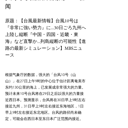
闻
原题：【台風最新情報】台風10号は
『非常に強い勢力』に…30日ごろ九州へ
上陸し縦断『中国・四国・近畿・東
海』など直撃か…列島縦断の可能性【進
路の最新シミュレーション】MBSニュ
根据气象厅的数据，强大的「台风10号（山
山）」在27日上午9时的中心位于估计距离奄美市
东约130公里的海上，已发展成非常强大的力量。
预计未来10号台风将在29日之后以强大的力量接
近西日本。预测显示，台风将在30日早上9时左右
接近九州，31日早上9时左右接近东海地区，1日
早上9时左右接近东北地区。台风的路径尚未确