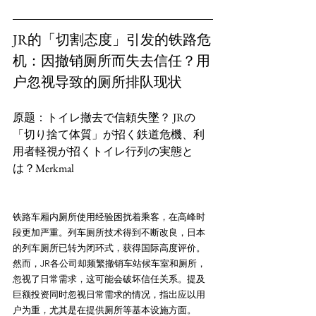
JR的「切割态度」引发的铁路危
机：因撤销厕所而失去信任？用
户忽视导致的厕所排队现状
原题：トイレ撤去で信頼失墜？ JRの
「切り捨て体質」が招く鉄道危機、利
用者軽視が招くトイレ行列の実態と
铁路车厢内厕所使用经验困扰着乘客，在高峰时
段更加严重。列车厕所技术得到不断改良，日本
的列车厕所已转为闭环式，获得国际高度评价。
然而，JR各公司却频繁撤销车站候车室和厕所，
忽视了日常需求，这可能会破坏信任关系。提及
巨额投资同时忽视日常需求的情况，指出应以用