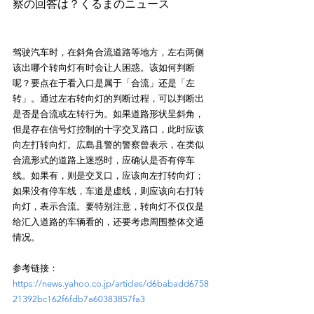
驾驶汽车时，在斜角合流道路等地方，左右两侧
该出哪个转向灯有时会让人困惑。该如何判断
呢？要点在于看入口是属于「合流」还是「左
转」。通过左右转向灯的判断过程，可以判断出
是否是合流或左转行为。如果道路形状呈斜角，
但是存在信号灯控制的十字交叉路口，此时应该
向左打转向灯。広島县警的警察曾表示，在类似
合流形式的道路上迷惑时，应确认是否有停车
线。如果有，则是交叉口，应该向左打转向灯；
如果没有停车线，车道是虚线，则应该向右打转
向灯，表示合流。要特别注意，转向灯不仅仅是
给汇入道路的车辆看的，还要考虑周围整体交通
参考链接：
https://news.yahoo.co.jp/articles/d6babadd6758
21392bc162f6fdb7a60383857fa3