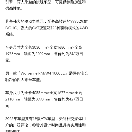
引擎，两人乘坐的旗舰车型，可提供惊险加速和
强劲性能。

具备强大的驱动力单元，配备高转速的999cc双缸
DOHC、强大的CVT变速箱和3种驱动模式的4WD
系统。

车身尺寸为全长3030mm×全宽1680mm×全高
1975mm，轴距为2202mm，售价约为346万日
元。

另一款「Wolverine RMAX4 1000LE」是拥有较长
轴距的四人乘坐车型。

车身尺寸为全长4055mm×全宽1677mm×全高
2110mm，轴距为3090mm，售价约为427万日
元。

2025年车型共有19款ATV车型，受到社交媒体用
户的广泛评论，称赞其设计时尚且具有实用性和