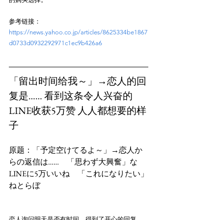
参考链接：
https://news.yahoo.co.jp/articles/8625334be1867
d0733d0932292971c1ec9b426a6
「留出时间给我～」→恋人的回
复是…… 看到这条令人兴奋的
LINE收获5万赞 人人都想要的样
子
原题：「予定空けてるよ～」→恋人か
らの返信は……　「思わず大興奮」な
LINEに5万いいね　「これになりたい」
恋人询问明天是否有时间，得到了开心的回复，