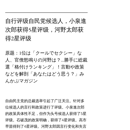
自行评级自民党候选人，小泉進
次郎获得5星评级，河野太郎获
得2星评级
原题：1位は「クールでセクシー」な
人、官僚怒鳴りの河野は？…勝手に総裁
選「格付けランキング」！言動や政策
などを解剖「あなたはどう思う？」み
自由民主党的总裁选举引起了广泛关注。针对多
位候选人的言行和政策进行了评级。小泉進次郎
的政策具体性不足，但作为头号候选人获得了5星
评级。石破茂的政策明确，获得了4星评级。高市
早苗得到了4星评级。河野太郎因言行变化和失言