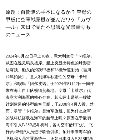
原题：自衛隊の手本になるか？ 空母の
甲板に空軍戦闘機が並んだワケ「カヴ
―ル」来日で見た不思議な光景乗りも
2024年8月22日早上10点，意大利空母「卡维尔」
试图在逸见码头接岸。船上突显出特色的球形雷
达穹顶、船头的滑跃甲板和76毫米速射炮（吉川
和篤拍摄）。意大利海军标志性的空母「卡维
尔」和舰艇「阿尔皮诺」于2024年8月22日一同停
靠在海上自卫队横须贺基地。空母「卡维尔」代
表意大利海军的核心存在。其实际上是第一艘被
计划建造的轻型航空母舰，于2008年4月入役。然
而，尽管「卡维尔」是海军旗舰，但为什么空军
的战斗机搭载在海军的航母上呢？原因在于最初
海军引入F-35B战斗机时，曾向空军借用飞机、飞
行员和维护人员进行联合训练。预计未来海军的
飞机和人员将逐渐统一。正如日本引入F-35B时考