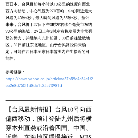
西日本。台风目前每小时以10公里的速度向西北
西方向移动，中心气压为970百帕，中心附近最大
风速为40米/秒，最大瞬间风速为55米/秒。预计
未来，台风将于27日下午3时左右移至奄美市东约
90公里的海域，29日上午3时左右将发展为非常强
劲的势力，并继续向九州前进，30日前往近畿地
区，31日前往东北地区。由于台风路径尚未确
定，可能在西日本至东日本范围内产生接近的可
参考链接：
https://news.yahoo.co.jp/articles/37a59e4c54c1f2
ee268d750f1d8db1c25a73981d
【台风最新情报】台风10号向西
偏西移动，预计登陆九州后将横
穿本州直袭或沿着四国、中国、
近畿、东海地区缓慢接近。MBS