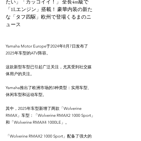
たい」「カッコイイ！」 全長4m級で
「1Lエンジン」搭載！ 豪華内装の新た
な「タフ四駆」欧州で登場くるまのニ
Yamaha Motor Europe于2024年8月7日发布了
2025年车型的ATV阵容。

这款新型车型已引起广泛关注，尤其受到社交媒
体用户的关注。

Yamaha推出了欧洲市场的3种类型：实用车型、
休闲车型和运动车型。

其中，2025年车型新增了两款「Wolverine 
RMAX」车型：「Wolverine RMAX2 1000 Sport」
和「Wolverine RMAX4 1000LE」。

「Wolverine RMAX2 1000 Sport」配备了强大的