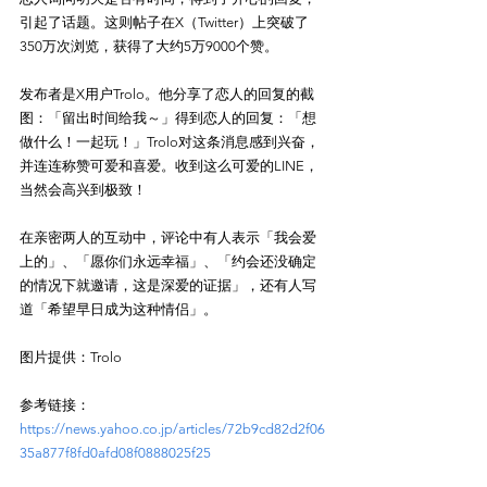
引起了话题。这则帖子在X（Twitter）上突破了
350万次浏览，获得了大约5万9000个赞。

发布者是X用户Trolo。他分享了恋人的回复的截
图：「留出时间给我～」得到恋人的回复：「想
做什么！一起玩！」Trolo对这条消息感到兴奋，
并连连称赞可爱和喜爱。收到这么可爱的LINE，
当然会高兴到极致！

在亲密两人的互动中，评论中有人表示「我会爱
上的」、「愿你们永远幸福」、「约会还没确定
的情况下就邀请，这是深爱的证据」，还有人写
道「希望早日成为这种情侣」。

参考链接：
https://news.yahoo.co.jp/articles/72b9cd82d2f06
35a877f8fd0afd08f0888025f25