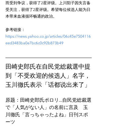
而受到争议，获得了2星评级。上川阳子因失言备
受关注，获得了2星评级。希望每位候选人能为日
参考链接：
https://news.yahoo.co.jp/articles/06c45e7504116
eed3483ba0e7bc6c0c92b873b49
田崎史郎氏在自民党総裁選中提
到「不受欢迎的候选人」名字，
玉川徹氏表示「话都说出来了」
原题：田崎史郎氏ポロリ…自民党総裁選
で「人気がない人」の名前に言及　玉
川徹氏「言っちゃったよね」日刊スポ