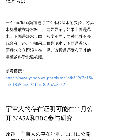
一个YouTube频道进行了冷水和温水的实验，将温
水杯叠放在冷水杯上。结果显示，如果上面是温
水，下面是冷水，由于密度不同，两种水并不会
混合在一起。但如果上面是冷水，下面是温水，
两种水会立即混合在一起。该频道还发布了其他
参考链接：
https://news.yahoo.co.jp/articles/4efb51967a156
ab018e9dd6a61bfbc8a6a7a6232
宇宙人的存在证明可能在11月公
开 NASA和BBC参与研究
原题：宇宙人の存在証明、11月に公開