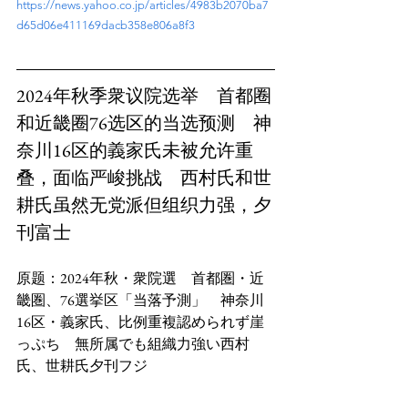
https://news.yahoo.co.jp/articles/4983b2070ba7
d65d06e411169dacb358e806a8f3
2024年秋季衆议院选举　首都圈
和近畿圈76选区的当选预测　神
奈川16区的義家氏未被允许重
叠，面临严峻挑战　西村氏和世
耕氏虽然无党派但组织力强，夕
刊富士
原题：2024年秋・衆院選　首都圏・近
畿圏、76選挙区「当落予測」　神奈川
16区・義家氏、比例重複認められず崖
っぷち　無所属でも組織力強い西村