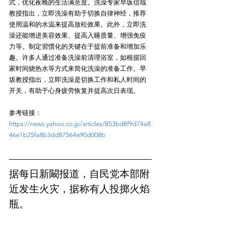
式，优化夜晚的生活满意度。洗澡专家早坂信哉
教授指出，立即洗澡有助于切换自律神经，推荐
使用温和的水温来提高放松效果。此外，立即洗
澡还能增进美容效果、提高入睡质量、增强免疫
力等。制定習慣化的关键在于提前准备和增加乐
趣。许多人通过准备洗澡前清理浴室，如根据回
家时间烧热水等方式来简化洗澡的准备工作。早
坂教授指出，立即洗澡是切换工作和私人时间的
参考链接：
https://news.yahoo.co.jp/articles/853bd8f9d74a8
46e1b25fa8b3dd87564e90d008b
据每日新闞报道，自民党本部附
近发生火灾，据称有人投掷火焰
瓶。