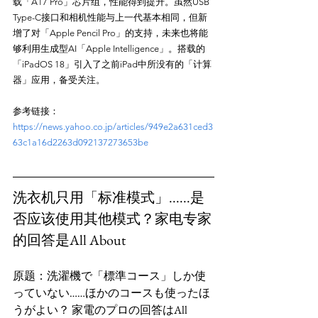
载「A17 Pro」芯片组，性能得到提升。虽然USB 
Type-C接口和相机性能与上一代基本相同，但新
增了对「Apple Pencil Pro」的支持，未来也将能
够利用生成型AI「Apple Intelligence」。搭载的
「iPadOS 18」引入了之前iPad中所没有的「计算
参考链接：
https://news.yahoo.co.jp/articles/949e2a631ced3
63c1a16d2263d092137273653be
洗衣机只用「标准模式」......是
否应该使用其他模式？家电专家
的回答是All About
原题：洗濯機で「標準コース」しか使
っていない……ほかのコースも使ったほ
うがよい？ 家電のプロの回答はAll 