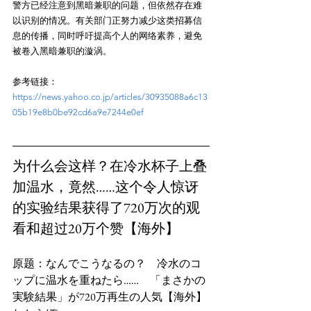
警方已经注意到黑暗兼职的问题，但依然存在难
以识别的情况。有关部门正努力减少这类招募信
息的传播，同时呼吁提高个人的网络素养，避免
参考链接：
https://news.yahoo.co.jp/articles/30935088a6c13
05b19e8b0be92cd6a9e7244e0ef
为什么会这样？在冷水杯子上叠
加温水，竟然……这个令人惊讶
的实验结果获得了720万次的观
看和超过20万个赞【海外】
原题：なんでこうなるの？　冷水のコ
ップに温水を重ねたら……　「まさかの
実験結果」が720万再生の人気【海外】