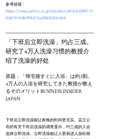
参考链接：
https://news.yahoo.co.jp/articles/cc81b32284714
0d67414db994d15a2883b93cde4
「下班后立即洗澡」约占三成。
研究了4万人洗澡习惯的教授介
绍了洗澡的好处
原题：「帰宅後すぐに入浴」は約3割。
4万人の入浴を研究してきた教授が教え
るそのメリットBUSINESS INSIDER 
下班后立即洗澡能让夜晚的时间更充实。花王公
布的有关下班后洗澡的调查显示，约三成的人会
选择立即洗澡。立即洗澡能让人更易进入放松模