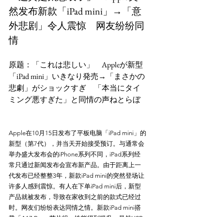
然发布新款「iPad mini」→「意
外悲剧」令人震惊　网友纷纷同
情
原题：「これは悲しい」　Appleが新型
「iPad mini」いきなり発売→「まさかの
悲劇」がショックすぎ　「本当にタイ
Apple在10月15日发布了平板电脑「iPad mini」的
新型（第7代），并当天开始接受预订。与通常会
举办盛大发布会的iPhone系列不同，iPad系列经
常只通过新闻发布会宣布新产品。由于距离上一
代发布已经整整3年，新款iPad mini的突然登场让
许多人感到震惊。有人在下单iPad mini后，新型
产品就被发布，导致在家收到之前的款式已经过
时。网友们纷纷表达同情之情。新款iPad mini搭