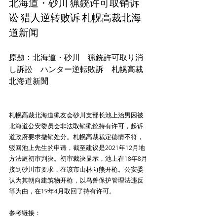
北海道・砂川 猟銃许可取销诉
讼 猎人逆转败诉 札幌高裁北海
道新闻
原题：北海道・砂川　猟銃許可取り消
し訴訟　ハンター逆転敗訴　札幌高裁
札幌高裁北海道猟友会砂川支部长池上治男因被
北海道公安委员会非法取销猟銃持有许可，起诉
道政府要求撤销处分。札幌高裁裁定德情不符，
驳回池上先生的申请，截至建议是2021年12月地
方法庭初审判决。初审裁决显示，池上在18年8月
接到砂川市要求，在该市山林向熊开枪。公安委
认为其朝向建筑物开枪，以鸟兽保护管理法违反
参考链接：