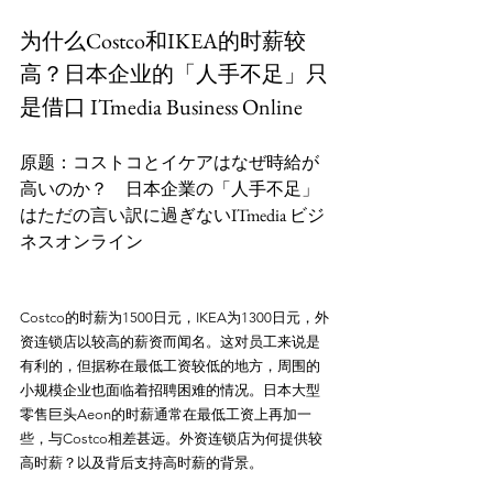
为什么Costco和IKEA的时薪较
高？日本企业的「人手不足」只
是借口 ITmedia Business Online
原题：コストコとイケアはなぜ時給が
高いのか？　日本企業の「人手不足」
はただの言い訳に過ぎないITmedia ビジ
Costco的时薪为1500日元，IKEA为1300日元，外
资连锁店以较高的薪资而闻名。这对员工来说是
有利的，但据称在最低工资较低的地方，周围的
小规模企业也面临着招聘困难的情况。日本大型
零售巨头Aeon的时薪通常在最低工资上再加一
些，与Costco相差甚远。外资连锁店为何提供较