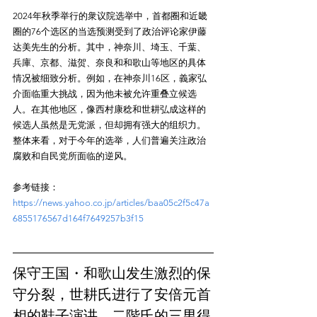
2024年秋季举行的衆议院选举中，首都圈和近畿
圈的76个选区的当选预测受到了政治评论家伊藤
达美先生的分析。其中，神奈川、埼玉、千葉、
兵庫、京都、滋贺、奈良和和歌山等地区的具体
情况被细致分析。例如，在神奈川16区，義家弘
介面临重大挑战，因为他未被允许重叠立候选
人。在其他地区，像西村康稔和世耕弘成这样的
候选人虽然是无党派，但却拥有强大的组织力。
整体来看，对于今年的选举，人们普遍关注政治
参考链接：
https://news.yahoo.co.jp/articles/baa05c2f5c47a
6855176567d164f7649257b3f15
保守王国・和歌山发生激烈的保
守分裂，世耕氏进行了安倍元首
相的鞋子演讲，二階氏的三男得