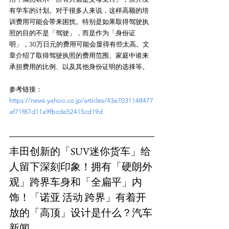
有学车的计划。对于很多人来说，这样高额的培
训费用可能会带来困扰。特别是如果取得驾驶执
照的目的不是「驾驶」，而是作为「身份证
明」，30万日元的费用可能会显得有些太高。文
章介绍了取得驾驶执照的费用范围、家庭中谁来
参考链接：
https://news.yahoo.co.jp/articles/43e7031148477
af71f87d11a9fbcde52415cd19d
丰田创新的「SUV迷你货车」给
人留下深刻印象！拥有「硬朗外
观」跨界车身和「全扁平」内
饰！「诺亚 活动 跨界」有着开
放的「高顶」设计是什么？汽车
新闻