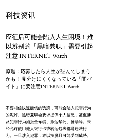
应征后可能会陷入人生困境！难
以辨别的「黑暗兼职」需要引起
注意 INTERNET Watch
原题：応募したら人生が詰んでしまう
かも！ 見分けにくくなっている「闇バ
不要相信快速赚钱的诱惑，可能会陷入犯罪行为
的泥淖。黑暗兼职会要求提供个人信息，甚至涉
及犯罪行为如振金诈骗、贩运禁药、抢劫等。未
经允许使用他人银行卡或转运包裹都是违法行
为。一旦涉入犯罪，难以摆脱且可能受到威胁。