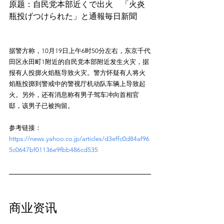
原题：自民党本部近くで出火　「火炎
据警方称，10月19日上午6时50分左右，东京千代
田区永田町1附近的自民党本部附近发生火灾，据
报有人投掷火焰瓶导致火灾。警方怀疑有人将火
焰瓶投掷到警戒中的警视厅机动队车辆上导致起
火。另外，还有消息称有男子驾车冲向首相官
参考链接：
https://news.yahoo.co.jp/articles/d3effc0d84af96
5c0647bf01136e9fbb486cd535