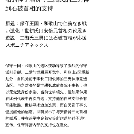
到石破首相的支持
原题：保守王国・和歌山で仁義なき戦
い激化！世耕氏は安倍元首相の靴履き
遊説　二階氏三男には石破首相が応援
保守王国・和歌山的选区变动导致了激烈的保守
派别分裂。二階与世耕展开竞争。和歌山2区重新
划分，自民党前干事长二階俊博的三男伸康竞选
该区。与之对决的是世耕弘成前参院干事长，他
以无党派身份参选。当前世耕领先，但如果伸康
在比例代表中再次当选，支持他的自民支部长有
可能取胜。世耕寻求追加选票，而自民党干事长
也提醒他的配慮。世耕展示了与安倍晋三元首相
的联系，并在选举中穿着安倍所赠送的鞋子进行