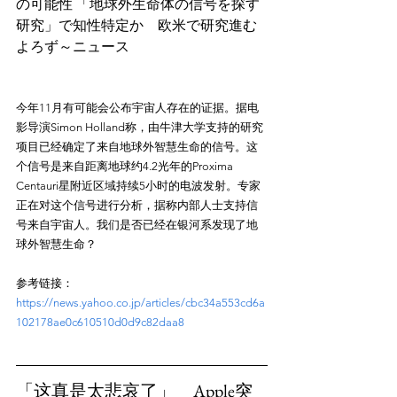
の可能性 「地球外生命体の信号を探す
研究」で知性特定か　欧米で研究進む
今年11月有可能会公布宇宙人存在的证据。据电
影导演Simon Holland称，由牛津大学支持的研究
项目已经确定了来自地球外智慧生命的信号。这
个信号是来自距离地球约4.2光年的Proxima 
Centauri星附近区域持续5小时的电波发射。专家
正在对这个信号进行分析，据称内部人士支持信
号来自宇宙人。我们是否已经在银河系发现了地
参考链接：
https://news.yahoo.co.jp/articles/cbc34a553cd6a
102178ae0c610510d0d9c82daa8
「这真是太悲哀了」　Apple突