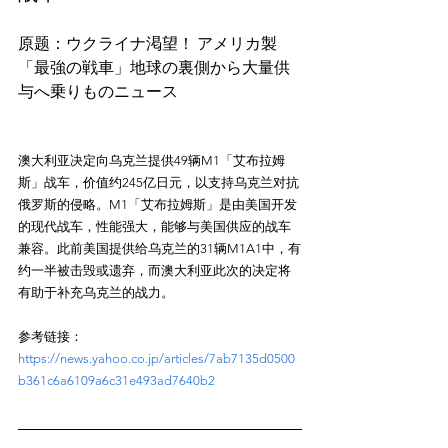
原题：ウクライナ渇望！ アメリカ製
「最強の戦車」地球の裏側から大量供
澳大利亚决定向乌克兰提供49辆M1「艾布拉姆
斯」战车，价值约245亿日元，以支持乌克兰对抗
俄罗斯的侵略。M1「艾布拉姆斯」是由美国开发
的现代战车，性能强大，能够与美国供应的战车
兼容。此前美国提供给乌克兰的31辆M1A1中，有
约一半被击毁或遗弃，而澳大利亚此次的决定将
参考链接：
https://news.yahoo.co.jp/articles/7ab7135d0500
b361c6a6109a6c31e493ad7640b2