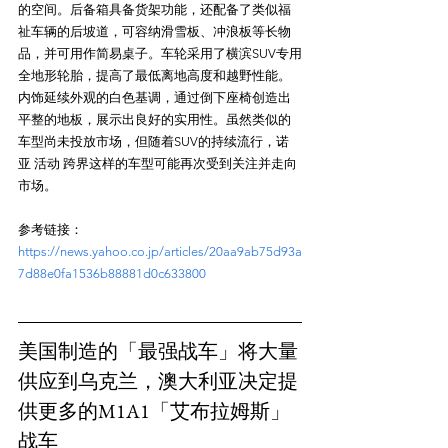
的空间。后备箱具备货架功能，还配备了类似福
祉车辆的后坡道，可容纳滑雪板、冲浪板等长物
品，并可用作简易桌子。车轮采用了横滨SUV专用
全地形轮胎，提高了最低离地高度和越野性能。
内饰延续外观的白色基调，通过倒下座椅创造出
平整的地板，展示出良好的实用性。虽然类似的
车型尚未投放市场，但随着SUV的持续流行，诺
亚 活动 跨界这样的车型可能再次受到关注并走向
参考链接：
https://news.yahoo.co.jp/articles/20aa9ab75d93a
7d88e0fa1536b88881d0c633800
美国制造的「最强战车」将大量
供应到乌克兰，澳大利亚决定提
供更多的M1A1「艾布拉姆斯」
战车