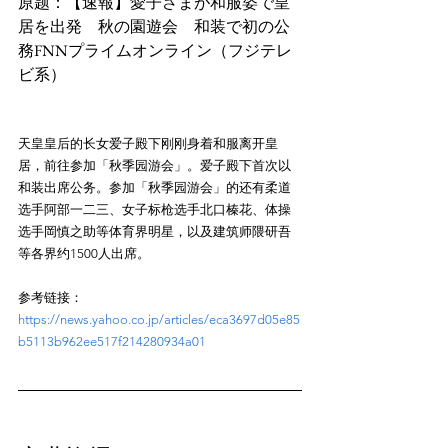
原题：【速報】愛子さまが和服姿で皇
居を出発　秋の園遊会　和装で初の公
務FNNプライムオンライン（フジテレ
天皇皇后的长女爱子殿下刚刚身着和服离开皇
居，前往参加「秋季园游会」。爱子殿下首次以
和装出席公务。参加「秋季园游会」的还有柔道
选手阿部一二三、女子标枪选手北口榛花、体操
选手岡慎之助等体育界明星，以及建筑师隈研吾
参考链接：
https://news.yahoo.co.jp/articles/eca3697d05e85
b5113b962ee517f214280934a01