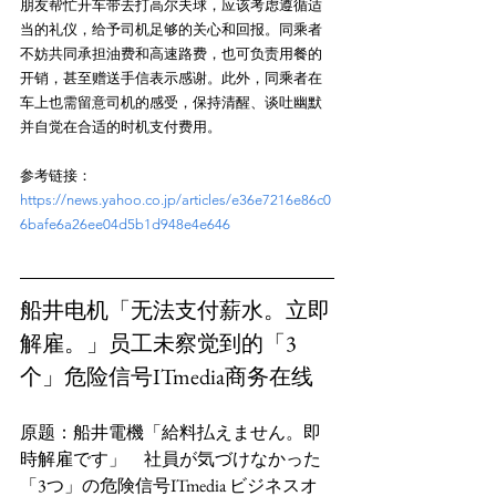
朋友帮忙开车带去打高尔夫球，应该考虑遵循适
当的礼仪，给予司机足够的关心和回报。同乘者
不妨共同承担油费和高速路费，也可负责用餐的
开销，甚至赠送手信表示感谢。此外，同乘者在
车上也需留意司机的感受，保持清醒、谈吐幽默
参考链接：
https://news.yahoo.co.jp/articles/e36e7216e86c0
6bafe6a26ee04d5b1d948e4e646
船井电机「无法支付薪水。立即
解雇。」员工未察觉到的「3
个」危险信号ITmedia商务在线
原题：船井電機「給料払えません。即
時解雇です」　社員が気づけなかった
「3つ」の危険信号ITmedia ビジネスオ