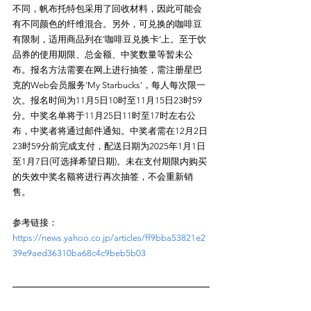
不同，帆布托特包采用了回收材料，因此可能会
有不同颜色的纤维混合。另外，可兑换的咖啡豆
有限制，适用商品列在'咖啡豆兑换卡'上。至于饮
品券的使用期限、总金额、中奖数量等暂未公
布。报名方法需要在网上进行抽签，需注册星巴
克的Web会员服务'My Starbucks'，每人每次限一
次。报名时间为11月5日10时至11月15日23时59
分。中奖名单将于11月25日11时至17时左右公
布，中奖者将通过邮件通知。中奖者需在12月2日
23时59分前完成支付，配送日期为2025年1月1日
至1月7日(可选择希望日期)。未在支付期限内购买
的失效中奖名额将进行再次抽签，不会重新销
参考链接：
https://news.yahoo.co.jp/articles/ff9bba53821e2
39e9aed36310ba68c4c9beb5b03