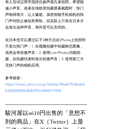
有人尝试过用手指捂住扬声器孔来拍照，希望能
减小声音。或者在地铁里拍摄屏幕截图时，快门
声响得很大，让人尴尬。虽然智能手机相机的快
门声对防止偷拍有帮助，但实际上只有在日本才
会发出这种声音，海外是可以关闭的。

在日本也可以通过以下3种方法在iPhone上拍照时
不发出快门声：1. 在视频拍摄中拍摄静态图像，
虽然会有轻微声音；2. 使用Live Photos功能拍
摄，在拍摄结束时发出轻微声音；3. 使用第三方
参考链接：
https://news.yahoo.co.jp/articles/96a679c4bebb
b360028056d6fb593c5484219344
駿河屋以4610円出售的「意想不
到的商品」在X（Twitter）上显