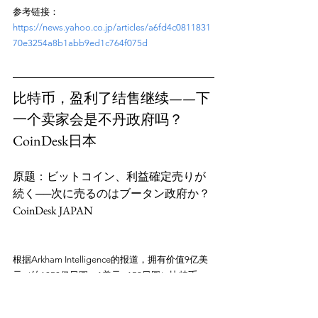
参考链接：
https://news.yahoo.co.jp/articles/a6fd4c0811831
70e3254a8b1abb9ed1c764f075d
比特币，盈利了结售继续——下
一个卖家会是不丹政府吗？
CoinDesk日本
原题：ビットコイン、利益確定売りが
続く──次に売るのはブータン政府か？
根据Arkham Intelligence的报道，拥有价值9亿美
元（约1350亿日圆，1美元=150日圆）比特币
（BTC）的不丹政府于10月29日将大部分资产转
移到了交易所，引发了市场对其可能出售部分资