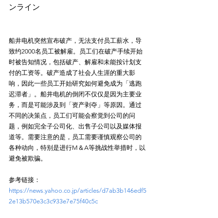
船井电机突然宣布破产，无法支付员工薪水，导
致约2000名员工被解雇。员工们在破产手续开始
时被告知情况，包括破产、解雇和未能按计划支
付的工资等。破产造成了社会人生涯的重大影
响，因此一些员工开始研究如何避免成为「逃跑
迟滞者」。船井电机的倒闭不仅仅是因为主要业
务，而是可能涉及到「资产剥夺」等原因。通过
不同的决策点，员工们可能会察觉到公司的问
题，例如完全子公司化、出售子公司以及媒体报
道等。需要注意的是，员工需要谨慎观察公司的
各种动向，特别是进行M＆A等挑战性举措时，以
参考链接：
https://news.yahoo.co.jp/articles/d7ab3b146edf5
2e13b570e3c3c933e7e75f40c5c