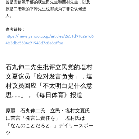
曾是安倍派干部的萩生田先生和西村先生，以及
原是二階派的平泽先生也都成为了非公认候选
参考链接：
https://news.yahoo.co.jp/articles/2651d9182e1d6
4b3dbc5584c91948d7c8a6bffba
石丸伸二先生批评立民党的塩村
文夏议员「应对发言负责」，塩
村议员回应「不太明白是什么意
思……」，《每日体育》报道
原题：石丸伸二氏　立民・塩村文夏氏
に苦言「発言に責任を」　塩村氏は
「なんのことだろと…」デイリースポー