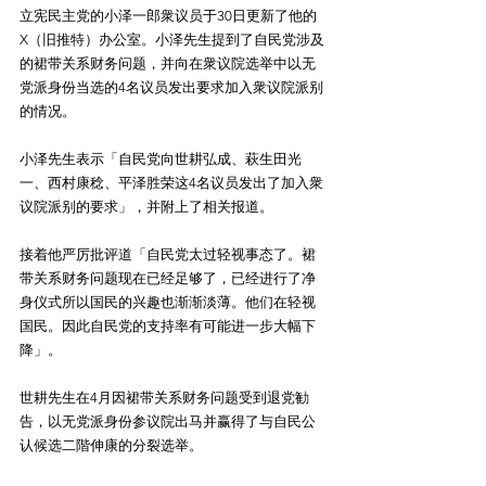
立宪民主党的小泽一郎衆议员于30日更新了他的
X（旧推特）办公室。小泽先生提到了自民党涉及
的裙带关系财务问题，并向在衆议院选举中以无
党派身份当选的4名议员发出要求加入衆议院派别
的情况。

小泽先生表示「自民党向世耕弘成、萩生田光
一、西村康稔、平泽胜荣这4名议员发出了加入衆
议院派别的要求」，并附上了相关报道。

接着他严厉批评道「自民党太过轻视事态了。裙
带关系财务问题现在已经足够了，已经进行了净
身仪式所以国民的兴趣也渐渐淡薄。他们在轻视
国民。因此自民党的支持率有可能进一步大幅下
降」。

世耕先生在4月因裙带关系财务问题受到退党勧
告，以无党派身份参议院出马并赢得了与自民公
认候选二階伸康的分裂选举。
