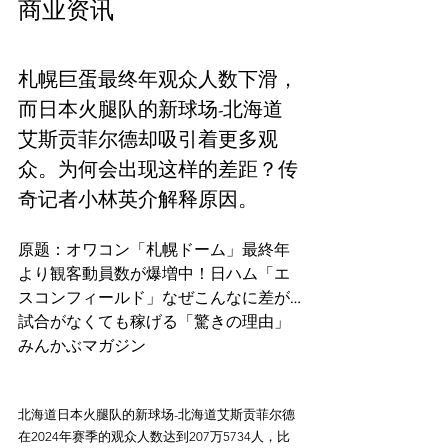
札幌巨蛋最终年观众人数下滑，
而日本火腿队的新球场-北海道
艾斯贡菲尔德却吸引着更多观
众。为何会出现这样的差距？传
奇记者小林英介解释原因。
原题：オワコン「札幌ドーム」最終年
より観客動員数が爆増中！日ハム「エ
スコンフィールド」なぜこんなに差が…
試合がなくても稼げる「驚きの理由」
北海道日本火腿队的新球场-北海道艾斯贡菲尔德
在2024年赛季的观众人数达到207万5734人，比