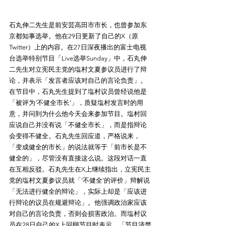
石丸伸二先生是前安芸高田市市长，也曾参加东
京都知事选举。他在29日更新了自己的X（原
Twitter）上的内容。在27日深夜播出的富士电视
台选举特别节目「Live选举Sunday」中，石丸伸
二先生对立宪民主党的塩村文夏参议员进行了辩
论，并表示「发言者应该对自己的言论负责」。
在节目中，石丸先生提到了塩村议员曾经说他是
「被评为‘不健全市长’」，质疑塩村发言时的用
意，并问到为什么他今天会来参加节目。塩村回
应说自己并没有说「不健全市长」，而是指辩论
会变得不健全。石丸先生回应道，严格说来，
「变成健全的市长」的说法就等于「前市长是不
健全的」，尽管没有直接这么说。这段对话一直
在互相反驳。石丸先生在X上继续指出，立宪民主
党的塩村文夏参议员就「‘不健全’的评价」辩解说
「无法进行健全的辩论」，实际上却是「应该进
行辩论的议员在规避辩论」。他强调政治家应该
对自己的言论负责，否则会损害政治。而塩村议
员在28日自己的X上回顾节目时表示，「节目清楚