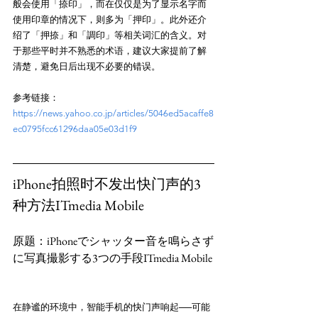
般会使用「捺印」，而在仅仅是为了显示名字而
使用印章的情况下，则多为「押印」。此外还介
绍了「押捺」和「調印」等相关词汇的含义。对
于那些平时并不熟悉的术语，建议大家提前了解
参考链接：
https://news.yahoo.co.jp/articles/5046ed5acaffe8
ec0795fcc61296daa05e03d1f9
iPhone拍照时不发出快门声的3
种方法ITmedia Mobile
原题：iPhoneでシャッター音を鳴らさず
在静谧的环境中，智能手机的快门声响起──可能