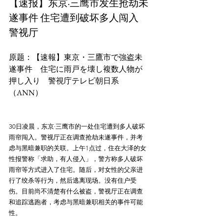
【速报】东京·三鹰市发生抢劫未
遂事件 住宅遭到破坏多人闯入 
警视厅
原题：【速報】東京・三鷹市で強盗未
遂事件　住宅に雨戸を壊し複数人物が
押し入り　警視庁テレビ朝日系
30日凌晨，东京·三鹰市的一处住宅遭到多人破坏
雨帘闯入。警视厅正在调查抢劫未遂事件，并考
虑与黑暗兼职的关联。上午1点过，住在大泽的女
性报警称「求助，有人侵入」，警方称多人破坏
雨帘等方式进入了住宅。随后，对女性的父亲进
行了绞杀等行为，然后逃离现场。没有住户受
伤。目前尚不清楚有什么被盗，警视厅正在调查
和追踪逃跑者，考虑与黑暗兼职相关的事件可能