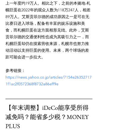
上一年度约19万人。相比之下，之前的本拠地-札
幌巨蛋在2022年的观众人数为118万247人，相差
89万人。艾斯贡菲尔德的成功原因之一是可在无
比赛日进入球场，配备有丰富的娱乐设施和美
食，而札幌巨蛋在这方面相形见绌。此外，艾斯
贡菲尔德的交通便利性也成为其吸引力之一，而
札幌巨蛋却仍在摸索营收来源，札幌市也努力推
动活动以支持巨蛋的使用。未来，两个球场的差
参考链接：
https://news.yahoo.co.jp/articles/7154e26352717
1f1ac2f0572368f8732a86eff9e
【年末调整】iDeCo能享受所得
减免吗？能省多少税？MONEY 
PLUS