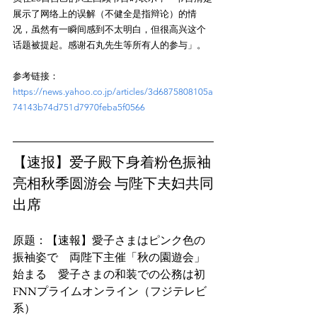
展示了网络上的误解（不健全是指辩论）的情
况，虽然有一瞬间感到不太明白，但很高兴这个
参考链接：
https://news.yahoo.co.jp/articles/3d6875808105a
74143b74d751d7970feba5f0566
【速报】爱子殿下身着粉色振袖
亮相秋季圆游会 与陛下夫妇共同
出席
原题：【速報】愛子さまはピンク色の
振袖姿で　両陛下主催「秋の園遊会」
始まる　愛子さまの和装での公務は初
FNNプライムオンライン（フジテレビ