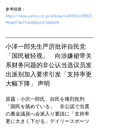
参考链接：
https://news.yahoo.co.jp/articles/caf45f63c59823
99d6f7367702400a5315f6f699
小泽一郎先生严厉批评自民党
「国民被轻视」　向涉嫌裙带关
系财务问题的非公认当选议员发
出派别加入要求引发「支持率更
大幅下降」 声明
原题：小沢一郎氏、自民を痛烈批判
「国民を舐めている」　非公認で当選
の裏金議員へ会派入り要請に「支持率