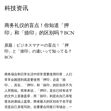
商务礼仪的盲点！你知道「押
印」和「捺印」的区别吗？BCN
原题：ビジネスマナーの盲点！ 「押
印」と「捺印」の違いって知ってる？
商务场合和日常生活中经常需要使用印章，人们
常常会困惑到底是要使用「押印」还是「捺
印」。其实，「押印」和「捺印」的区别并不为
人所熟知。简单来说，「押印」是在已经有名字
的文件上直接盖章，而「捺印」则是在自己亲笔
签名的基础上盖章。两者最大的区别在于名字是
否是自己亲笔写的。在重要合同签订等场合，一