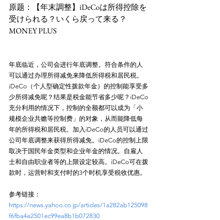
原题：【年末調整】iDeCoは所得控除を
受けられる？いくら戻って来る？
年底临近，公司会进行年底调整。符合条件的人
可以通过办理所得减免来降低所得税和居民税。
iDeCo（个人型确定性拨款年金）的控制能享受多
少所得减免呢？结果是税金能节省多少呢？iDeCo
充分利用的情况下，控制的全额都可以成为「小
规模企业共赡等控制费」的对象，从而能降低每
年的所得税和居民税。加入iDeCo的人员可以通过
公司年底调整来获得所得减免。iDeCo的控制上限
取决于国民年金类型和企业年金的情况。自雇人
士和自由职业者等的上限设定较高。iDeCo可在拨
参考链接：
https://news.yahoo.co.jp/articles/1a282ab125098
f6fba4e2501ec99ea8b1b072830