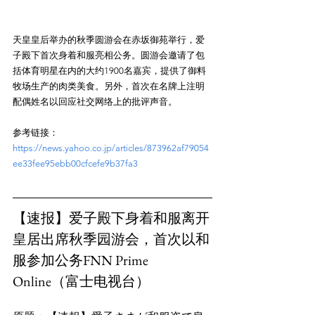
天皇皇后举办的秋季圆游会在赤坂御苑举行，爱
子殿下首次身着和服亮相公务。圆游会邀请了包
括体育明星在内的大约1900名嘉宾，提供了御料
牧场生产的肉类美食。另外，首次在名牌上注明
参考链接：
https://news.yahoo.co.jp/articles/873962af79054
ee33fee95ebb00cfcefe9b37fa3
【速报】爱子殿下身着和服离开
皇居出席秋季园游会，首次以和
服参加公务FNN Prime 
Online（富士电视台）