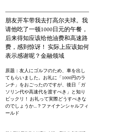
朋友开车带我去打高尔夫球。我
请他吃了一顿1000日元的午餐，
后来得知应该给他油费和高速路
费，感到惊讶！ 实际上应该如何
表示感谢呢？金融领域
原题：友人にゴルフのため、車を出し
てもらいました。お礼に「1000円のラ
ンチ」をおごったのですが、後日「ガ
ソリン代や高速代を渡すべき」と知り
ビックリ！ お礼って実際どうすべきな
のでしょうか…？ファイナンシャルフィ