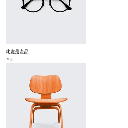
此處是產品
價格
￥8