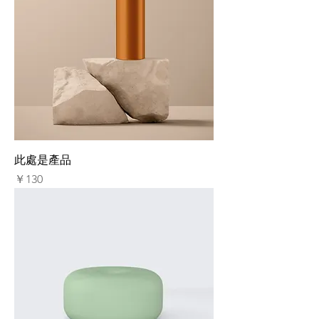
此處是產品
價格
￥130