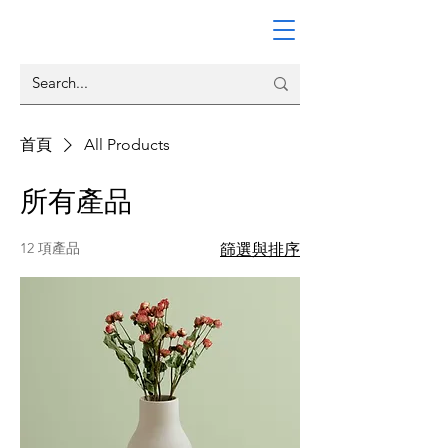
首頁
All Products
所有產品
12 項產品
篩選與排序