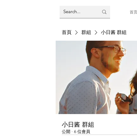
首
首頁
群組
小日酱 群組
小日酱 群組
公開
·
6 位會員