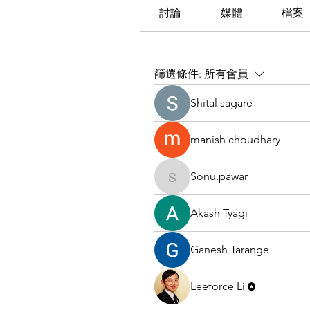
討論
媒體
檔案
篩選條件:
所有會員
Shital sagare
manish choudhary
Sonu.pawar
Sonu.pawar
Akash Tyagi
Ganesh Tarange
Leeforce Li